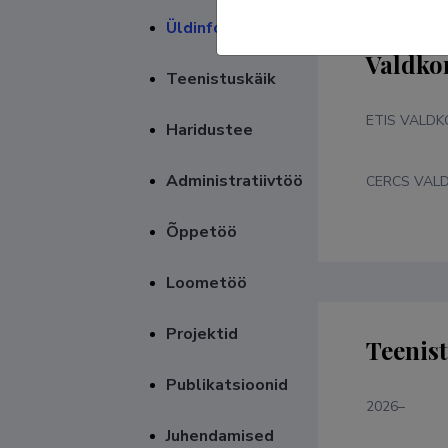
Üldinfo
Valdko
Teenistuskäik
ETIS VALD
Haridustee
Administratiivtöö
CERCS VAL
Õppetöö
Loometöö
Projektid
Teenis
Publikatsioonid
2026–
Juhendamised