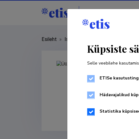
Isikud
Asutused
Esileht
»
Isikud
»
Ülle Ernits
Küpsiste sä
Selle veebilehe kasutamis
ETISe kasutusting
Hädavajalikud küp
Statistika küpsise