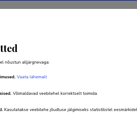
Projektid
Teadustegevus
Teadussilm
Uudised
tted
el nõustun alljärgnevaga:
Ülle Ernits
imused.
Vaata lähemalt
Sünniaeg 07. detsember 1962
sised.
Võimaldavad veebilehel korrektselt toimida.
+372 671 1700
ylle.ernits@ttk.ee
ORCID
0009-0000-83
d.
Kasutatakse veebilehe jõudluse jälgimiseks statistilistel eesmärkidel