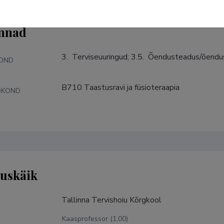
nnad
3.  Terviseuuringud; 3.5.  Õendusteadus/õendu
KOND
B710 Taastusravi ja füsioteraapia
DKOND
tuskäik
Tallinna Tervishoiu Kõrgkool
Kaasprofessor (1,00)