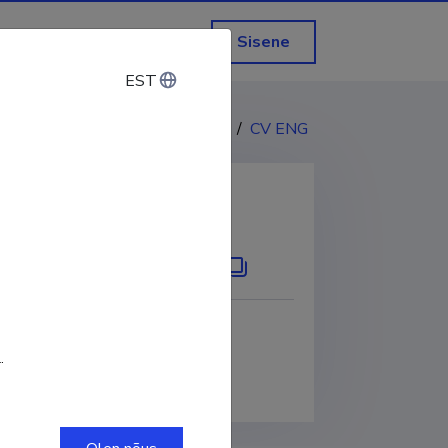
Sisene
EST
EST
CV EST
/
CV ENG
KOPEERI LINK
66-6817
.