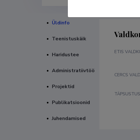
Üldinfo
Valdko
Teenistuskäik
ETIS VALD
Haridustee
Administratiivtöö
CERCS VAL
Projektid
TÄPSUSTU
Publikatsioonid
Juhendamised