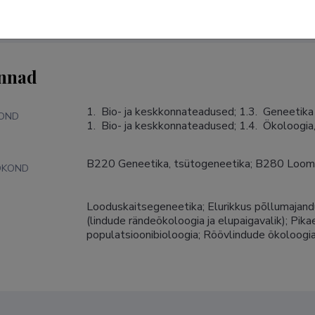
nnad
1.  Bio- ja keskkonnateadused; 1.3.  Geneetika

KOND
1.  Bio- ja keskkonnateadused; 1.4.  Ökoloogia
B220 Geneetika, tsütogeneetika; B280 Loom
DKOND
Looduskaitsegeneetika; Elurikkus põllumajan
S
(lindude rändeökoloogia ja elupaigavalik); Pikaea
populatsioonibioloogia; Röövlindude ökoloogi