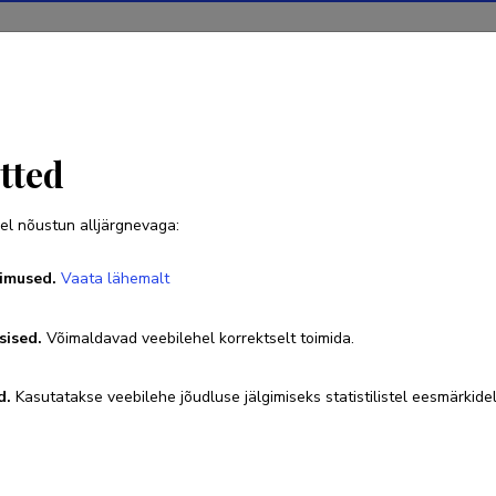
Projektid
Teadustegevus
Teadussilm
Uudised
tted
el nõustun alljärgnevaga:
Ülo Väli
imused.
Vaata lähemalt
Sünniaeg 24. veebruar 1974
sised.
Võimaldavad veebilehel korrektselt toimida.
ulo.vali@emu.ee
Researcher ID
G-8253-2017
ORCID
0000-0
d.
Kasutatakse veebilehe jõudluse jälgimiseks statistilistel eesmärkidel
Google Scholar profiil