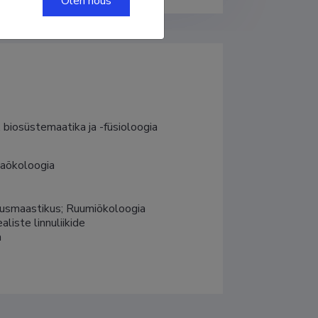
Olen nõus
, biosüstemaatika ja -füsioloogia
aökoloogia
dusmaastikus; Ruumiökoloogia 
liste linnuliikide 
a