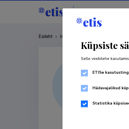
Isikud
Asutused
Esileht
»
Isikud
»
Ülo Väli
Küpsiste sä
Selle veebilehe kasutamis
ETISe kasutusting
Hädavajalikud küp
Statistika küpsise