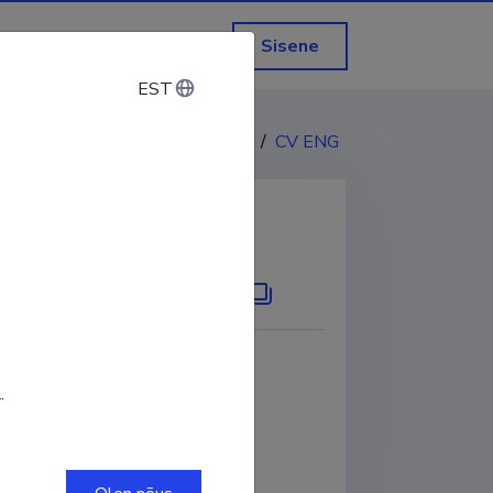
Sisene
EST
EST
CV EST
/
CV ENG
KOPEERI LINK
002-2247-0658
.