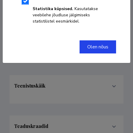
aare.pilv@ut.ee
Statistika küpsised.
Kasutatakse
veebilehe jõudluse jälgimiseks
statistilistel eesmärkidel.
Valdkonnad
Olen nõus
Teenistuskäik
Teaduskraadid