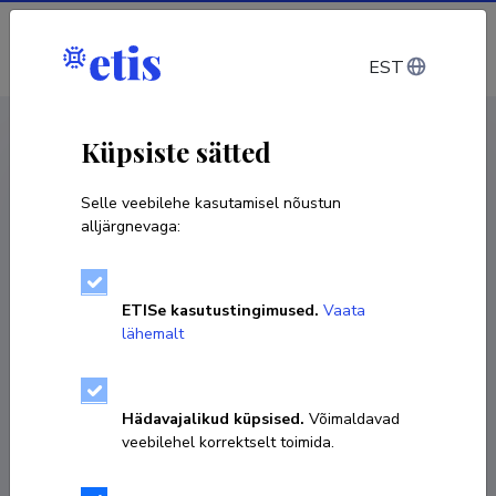
Sisene
EST
CV EST
/
CV ENG
< Isikud
Küpsiste sätted
Selle veebilehe kasutamisel nõustun
alljärgnevaga:
Aare Pilv
ETISe kasutustingimused.
Vaata
Sünniaeg 15. aprill 1976
lähemalt
KOPEERI LINK
Hädavajalikud küpsised.
Võimaldavad
veebilehel korrektselt toimida.
56473189