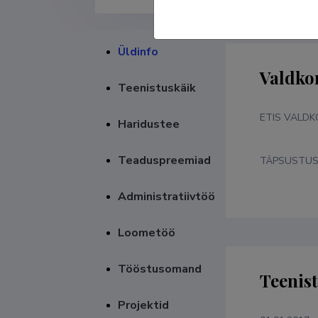
Üldinfo
Valdko
Teenistuskäik
ETIS VALD
Haridustee
Teaduspreemiad
TÄPSUSTU
Administratiivtöö
Loometöö
Tööstusomand
Teenis
Projektid