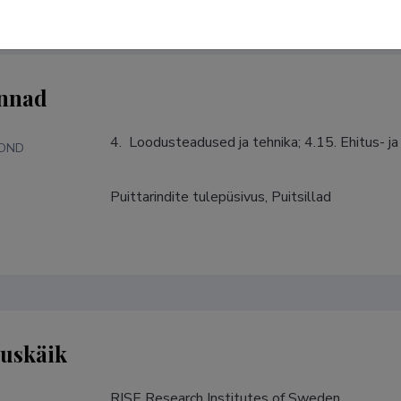
nnad
4.  Loodusteadused ja tehnika; 4.15. Ehitus- 
KOND
Puittarindite tulepüsivus, Puitsillad
S
tuskäik
RISE Research Institutes of Sweden