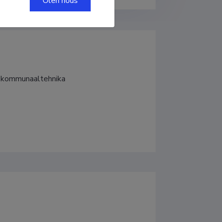
Olen nõus
ja kommunaaltehnika