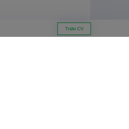
tuse ja arhitektuuri instituut
Trüki CV
tuse ja arhitektuuri instituut
tuse ja arhitektuuri instituut