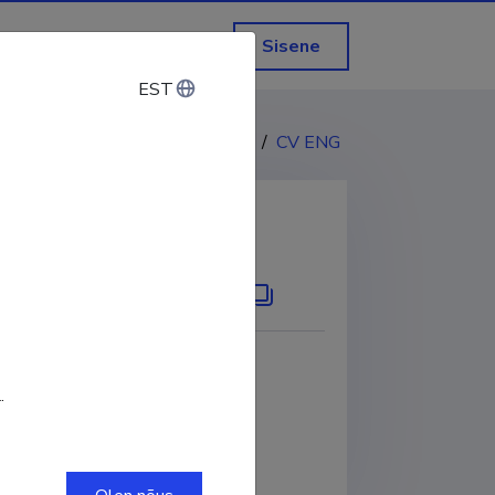
Sisene
EST
EST
CV EST
/
CV ENG
KOPEERI LINK
19
ORCID
0000-0002-8001-401X
.