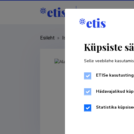
Isikud
Asutused
Esileht
»
Isikud
»
Alar Just
Küpsiste sä
Selle veebilehe kasutamis
ETISe kasutusting
Hädavajalikud küp
Statistika küpsise