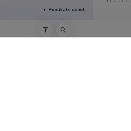
01.01.2017–
Publikatsioonid
Juhendamised
01.01.2019–
01.02.2018–
2012–01.07.
01.01.2017–