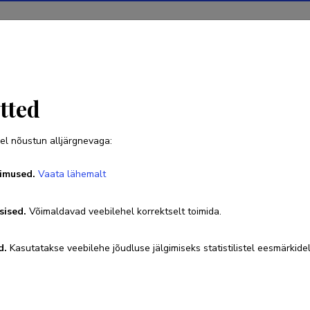
Projektid
Teadustegevus
Teadussilm
Uudised
tted
el nõustun alljärgnevaga:
Alar Just
imused.
Vaata lähemalt
Sünniaeg 17. juuni 1969
sised.
Võimaldavad veebilehel korrektselt toimida.
6202411
alar.just@taltech.ee
Researcher ID
B-8015-20
d.
Kasutatakse veebilehe jõudluse jälgimiseks statistilistel eesmärkidel
Google Scholar profiil