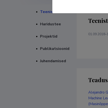
Teenistuskäik
Teenis
Haridustee
01.09.2018–
Projektid
Publikatsioonid
Juhendamised
Teadus
Alejandro G
Machine Lea
(Masinõppep