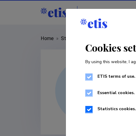
Staff
R&D institut
Home
»
Staff
»
Alejandro Guerra Manz
Cookies se
By using this website, I ag
ETIS terms of use.
Essential cookies.
Statistics cookies.