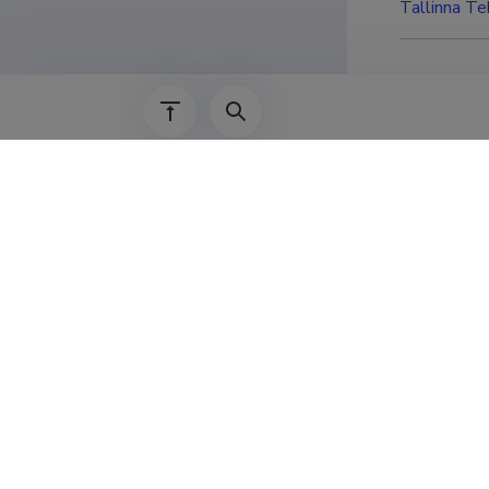
Tallinna Te
Complet
Display entries
:
Riigieelarve
tugevdamis
01.01.2021
–
31.
Number
:
LMINM