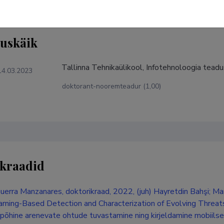
tuskäik
Tallinna Tehnikaülikool, Infotehnoloogia tead
14.03.2023
doktorant-nooremteadur (1,00)
kraadid
uerra Manzanares, doktorikraad, 2022, (juh) Hayretdin Bahşi; Ma
rning-Based Detection and Characterization of Evolving Threat
õhine arenevate ohtude tuvastamine ning kirjeldamine mobiilse