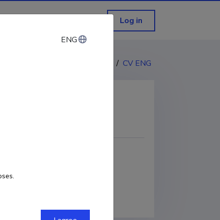
Log in
ENG
ENG
CV EST
/
CV ENG
COPY LINK
RCID
0000-0002-3655-5804
oses.