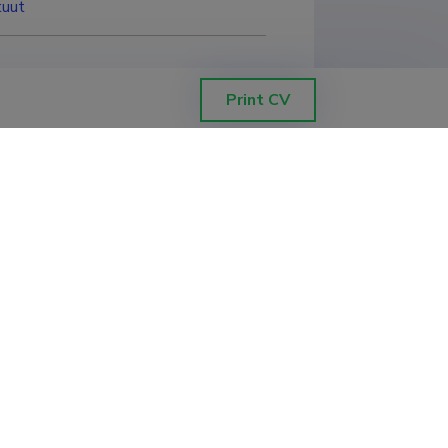
tuut
Print CV
Filter data
Sorting by
:
Project end newest to oldest
rendustegevuse
tigator
:
Rain Ottis