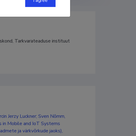
I agree
uskond, Tarkvarateaduse instituut
rcin Jerzy Luckner; Sven Nõmm,
s in Mobile and IoT Systems
admete ja värkvõrkude jaoks),