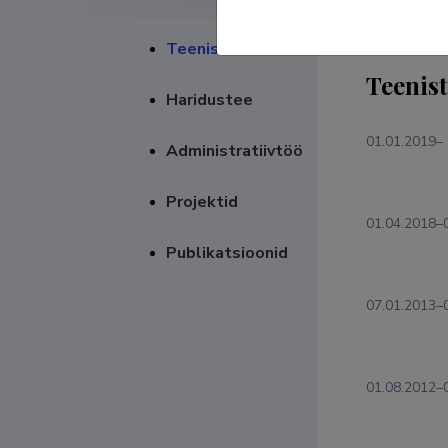
Teenistuskäik
Teenis
Haridustee
01.01.2019–
Administratiivtöö
Projektid
01.04.2018–
Publikatsioonid
07.01.2013–
01.08.2012–