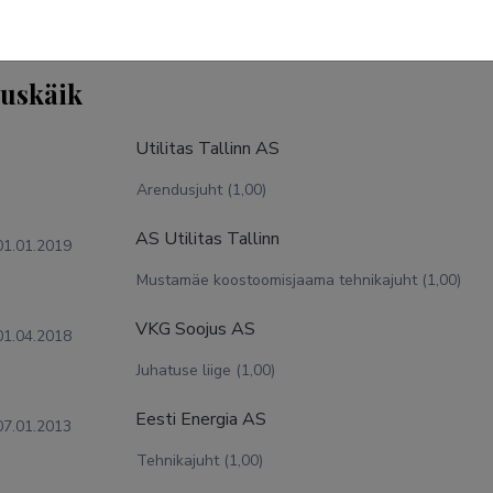
tuskäik
Utilitas Tallinn AS
Arendusjuht (1,00)
AS Utilitas Tallinn
01.01.2019
Mustamäe koostoomisjaama tehnikajuht (1,00)
VKG Soojus AS
01.04.2018
Juhatuse liige (1,00)
Eesti Energia AS
07.01.2013
Tehnikajuht (1,00)