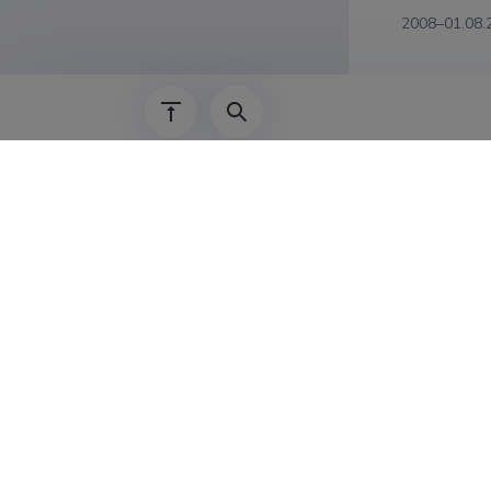
2008–01.08.
Teadus
Aleksandr Š
of Turbule
modelleerim
instituut, 
Aleksandr Š