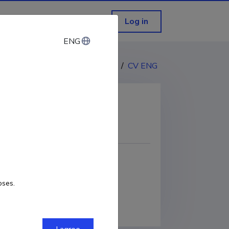
Log in
ENG
ENG
CV EST
/
CV ENG
COPY LINK
oses.