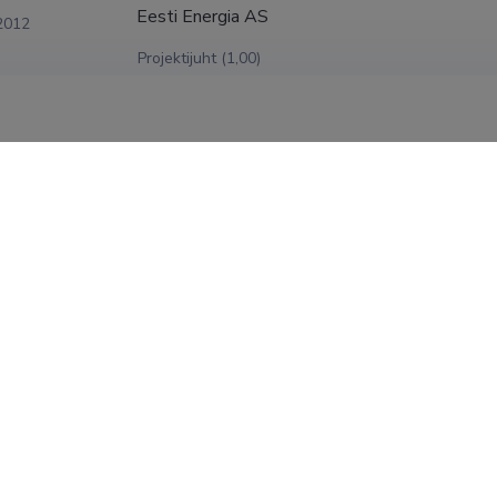
Eesti Energia AS
2012
Projektijuht (1,00)
SHOW MORE
kraadid
ablinski, doktorikraad, 2015, (juh) Andres Siirde; Aleksander K
nt Polydispersed Flows in CFB Freeboard. (Turbulentsete voo
ine tsirkuleeriva keevkihi tingimustes), Tallinna Tehnikaülikoo
Soojusjõuseadmete õppetool
ablinski, magistrikraad, 2011, (juh) Tiia Rüütmann, Tehnikavald