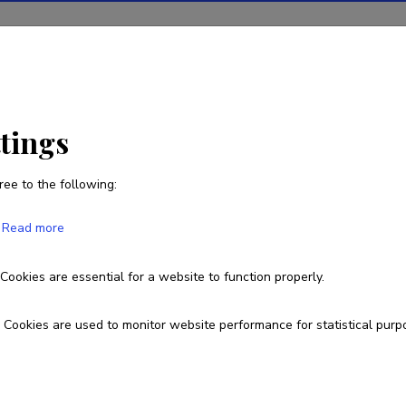
ions
Projects
R&D activity
Statistics
News
ttings
ree to the following:
Aleksandr Šablinski
Read more
Cookies are essential for a website to function properly.
+3725231528
Cookies are used to monitor website performance for statistical purp