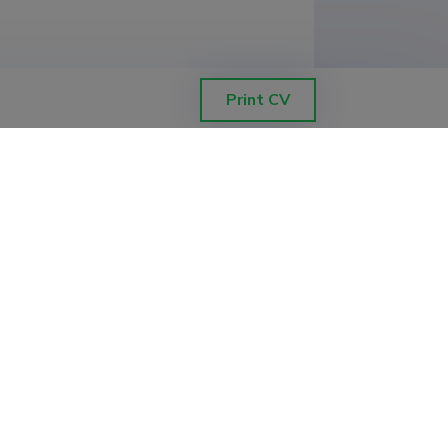
Print CV
artušinski, RANS Numerical Modelling
lude matemaatiline RANS
l, Mehaanikateaduskond, Soojustehnika
konna erialaainete õpetamine Tallinna