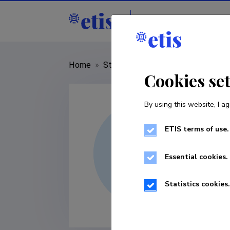
Staff
R&D institut
Home
»
Staff
»
Aleksandr Šablinski
Cookies se
By using this website, I ag
ETIS terms of use.
Essential cookies.
Statistics cookies.