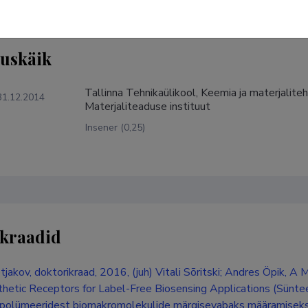
tuskäik
Tallinna Tehnikaülikool, Keemia ja materjalite
31.12.2014
Materjaliteaduse instituut
Insener (0,25)
kraadid
tjakov, doktorikraad, 2016, (juh) Vitali Sõritski; Andres Öpik, A
hetic Receptors for Label-Free Biosensing Applications (Süntee
 polümeeridest biomakromolekulide märgisevabaks määramiseks),