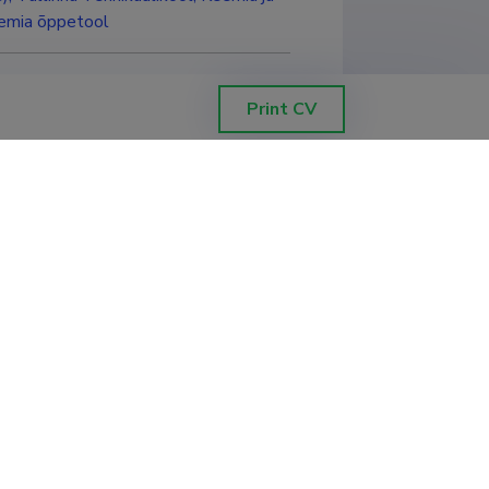
eemia õppetool
Print CV
Filter data
Sorting by
:
Project end newest to oldest
ekulaarselt jäljendatud
tigator
:
Vitali Sõritski