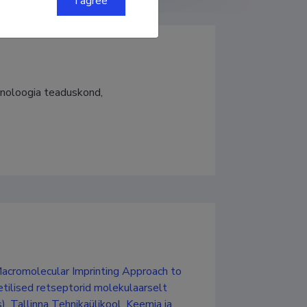
I agree
hnoloogia teaduskond, 
 Macromolecular Imprinting Approach to
tilised retseptorid molekulaarselt
 Tallinna Tehnikaülikool, Keemia ja