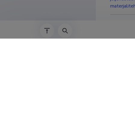
materjalite
Complet
Display entries
:
Uue põlvkonn
polümeeride
01.01.2013
–
31.