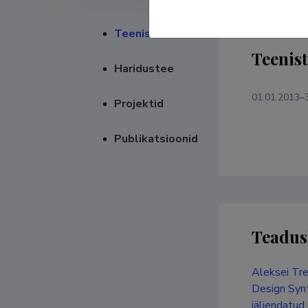
Teenistuskäik
Teenis
Haridustee
01.01.2013–
Projektid
Publikatsioonid
Teadus
Aleksei Tre
Design Synt
jäljendatud