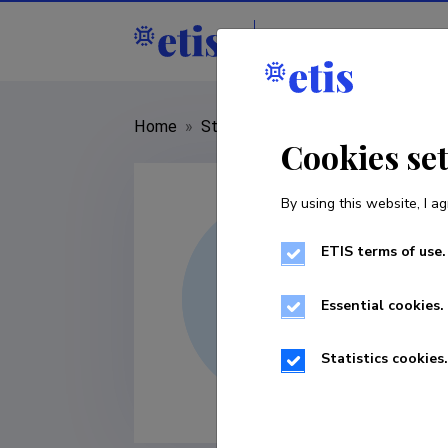
Staff
R&D institut
Home
»
Staff
»
Aleksei Tretjakov
Cookies se
By using this website, I ag
ETIS terms of use.
Essential cookies.
Statistics cookies.