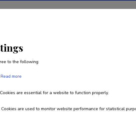
ions
Projects
R&D activity
Statistics
News
ttings
ree to the following:
Aleksei Tretjakov
Read more
Cookies are essential for a website to function properly.
Cookies are used to monitor website performance for statistical purp