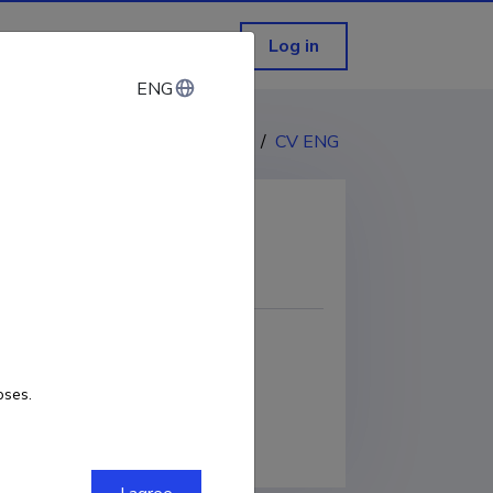
Log in
ENG
ENG
CV EST
/
CV ENG
COPY LINK
oses.