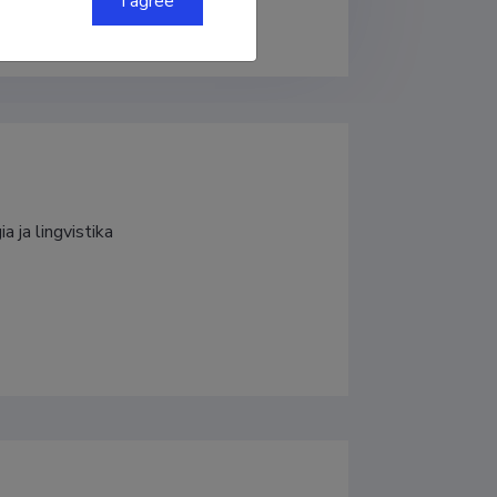
I agree
ID
0000-0002-0017-1737
a ja lingvistika