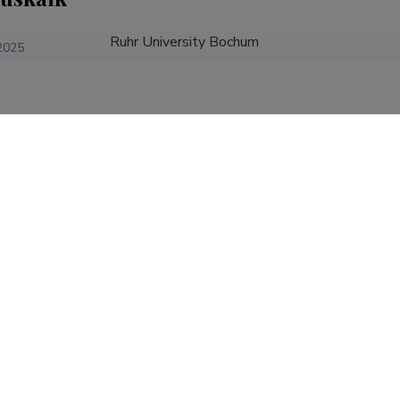
Ruhr University Bochum
2025
DAAD Professor (1,00)
University of Macerata, Italy
2025
Erakorraline dotsent (1,00)
Poletajevi nim humanitaarteaduste teooria ja 
24.02.2022
(Moskva)
Juhtivteadur (1,00)
Ida-Euroopa Uuringute Keskus, Bremeni Üliko
Külalisteadur (1,00)
Teaduse ja tehnoloogia ajaloo instituut, St.
31.08.2009
Akadeemia
vanemteadur (1,00)