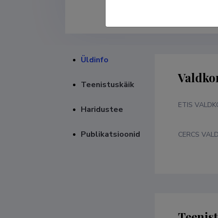
Üldinfo
Valdko
Teenistuskäik
ETIS VALD
Haridustee
Publikatsioonid
CERCS VAL
Teenis