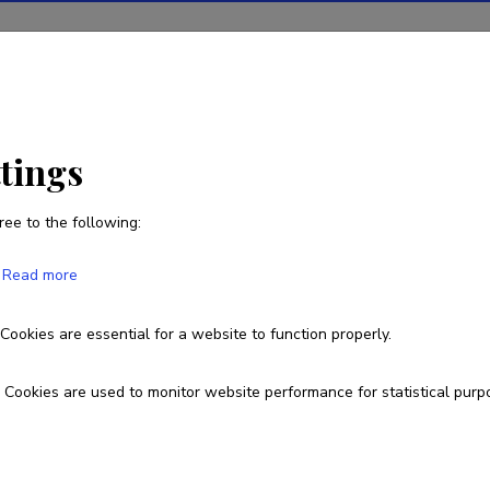
ions
Projects
R&D activity
Statistics
News
ttings
ree to the following:
Alexander Dmitriev
Read more
Born on 06. jaanuar 1973
Cookies are essential for a website to function properly.
Currently working at
Cookies are used to monitor website performance for statistical purp
dotsent

Karli Ülikool, Praha (Tšehhi Vabariik)