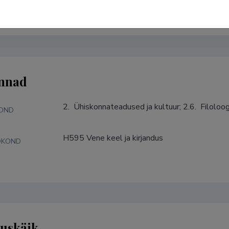
alex.n.dmitriev@gmail.com
Researcher ID
C-5292-2017
ORC
nnad
2.  Ühiskonnateadused ja kultuur; 2.6.  Filoloogi
KOND
H595 Vene keel ja kirjandus
DKOND
tuskäik