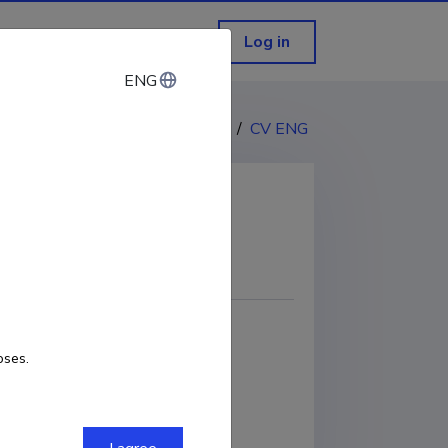
Log in
ENG
ENG
CV EST
/
CV ENG
COPY LINK
oses.