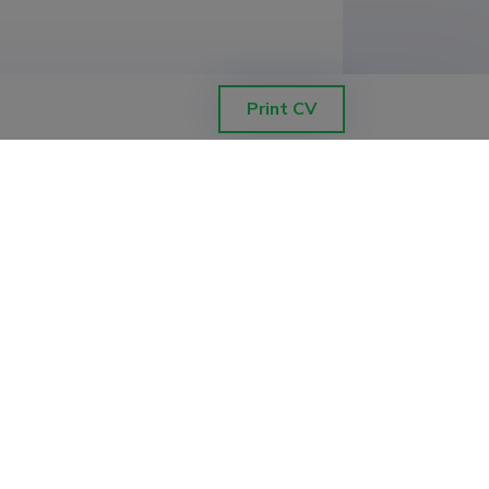
Print CV
ajaloo instituut, Kõrgem majanduskool 
ol
Peterburi osakond, Venemaa Teaduste 