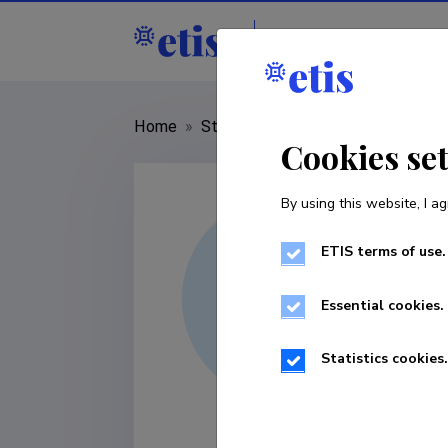
Staff
R&D institut
Home
»
Staff
»
Alexander Dmitriev
Cookies se
By using this website, I ag
ETIS terms of use.
Essential cookies.
Statistics cookies.