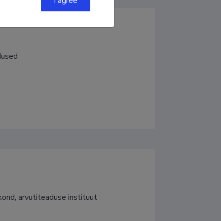
I agree
adused
ond, arvutiteaduse instituut