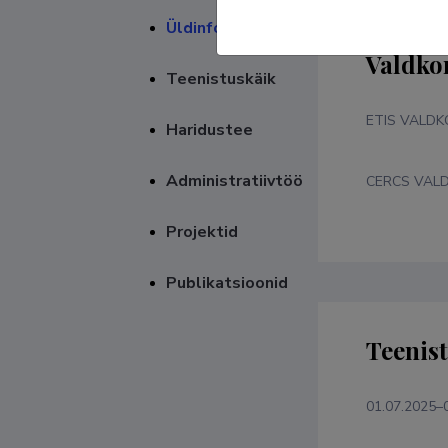
Üldinfo
Valdko
Teenistuskäik
ETIS VALD
Haridustee
Administratiivtöö
CERCS VAL
Projektid
Publikatsioonid
Teenis
01.07.2025–