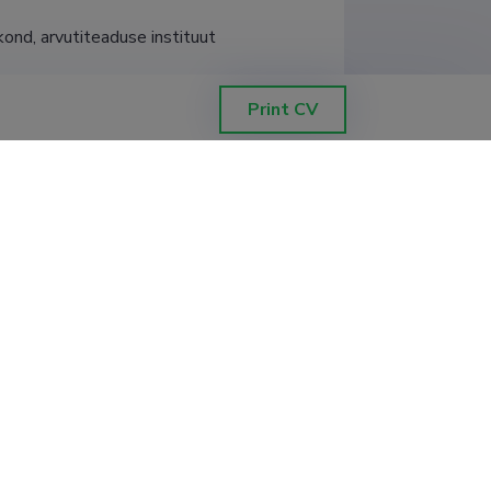
ond, arvutiteaduse instituut
Print CV
ond, arvutiteaduse instituut
ond, arvutiteaduse instituut
ond, arvutiteaduse instituut