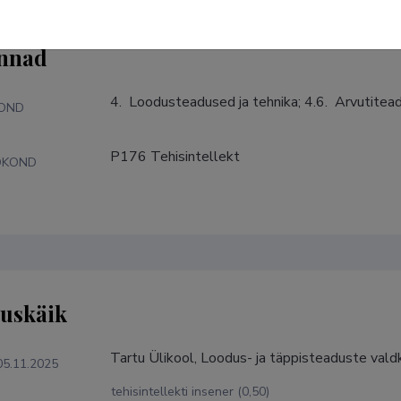
nnad
4.  Loodusteadused ja tehnika; 4.6.  Arvutite
KOND
P176 Tehisintellekt
DKOND
tuskäik
Tartu Ülikool, Loodus- ja täppisteaduste valdk
05.11.2025
tehisintellekti insener (0,50)