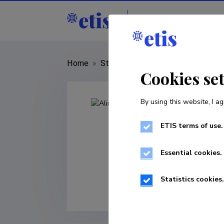
Staff
R&D institut
Home
»
Staff
»
Alireza Akhavi Zadegan
Cookies se
By using this website, I ag
ETIS terms of use.
Essential cookies.
Statistics cookies.