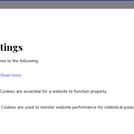
ions
Projects
R&D activity
Statistics
News
ttings
ree to the following:
Alireza Akhavi Zadegan
Read more
Born on 07. juuli 1987
Cookies are essential for a website to function properly.
alireza.akhavi.zadegan@ut.ee
Cookies are used to monitor website performance for statistical purp