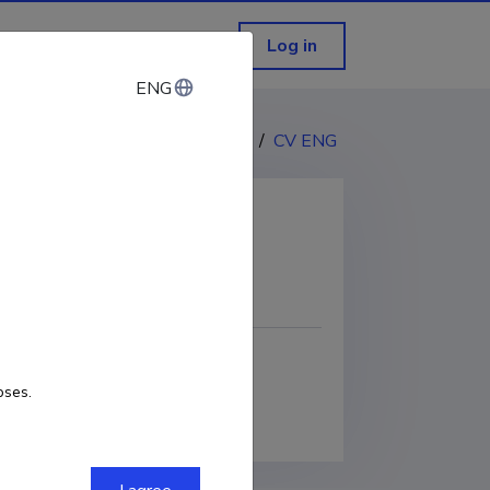
Log in
ENG
ENG
CV EST
/
CV ENG
COPY LINK
oses.