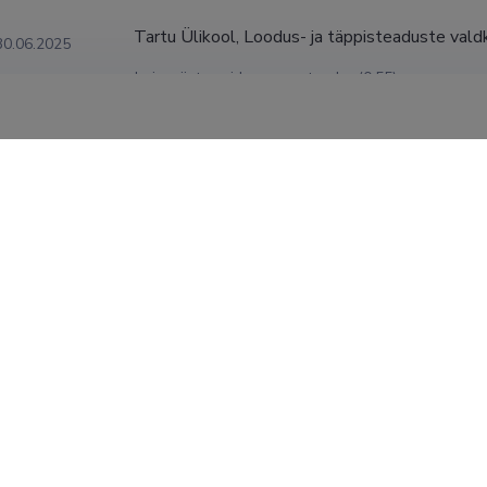
Tartu Ülikool, Loodus- ja täppisteaduste valdk
30.06.2025
hajussüsteemide nooremteadur (0,55)
Tartu Ülikool, Loodus- ja täppisteaduste valdk
31.01.2024
hajussüsteemide nooremteadur (0,50)
Tartu Ülikool, Loodus- ja täppisteaduste valdk
31.12.2022
hajussüsteemide nooremteadur (0,45)
Tartu Ülikool, Loodus- ja täppisteaduste valdk
10.09.2021
isejuhtivate autode tarkvarainsener (0,50)