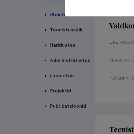
Üldinfo
Valdko
Teenistuskäik
ETIS VALD
Haridustee
Administratiivtöö
CERCS VAL
Loometöö
TÄPSUSTU
Projektid
Publikatsioonid
Teenis