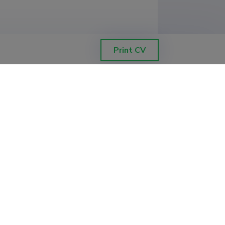
Print CV
ilise meditsiini instituut
ilise meditsiini instituut
ilise meditsiini instituut