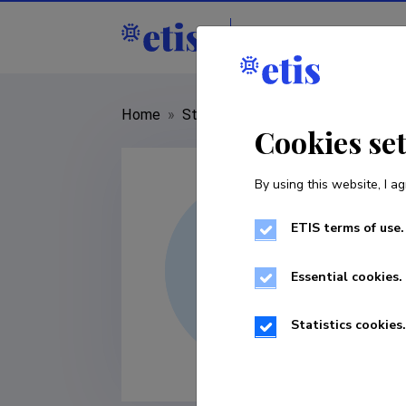
Staff
R&D institut
Home
»
Staff
»
Alo Rull
Cookies se
By using this website, I ag
ETIS terms of use.
Essential cookies.
Statistics cookies.