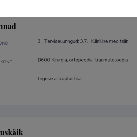
nnad
3.  Terviseuuringud; 3.7.  Kliiniline meditsiin
KOND
B600 Kirurgia, ortopeedia, traumatoloogia
DKOND
Liigese artroplastika
S
tuskäik