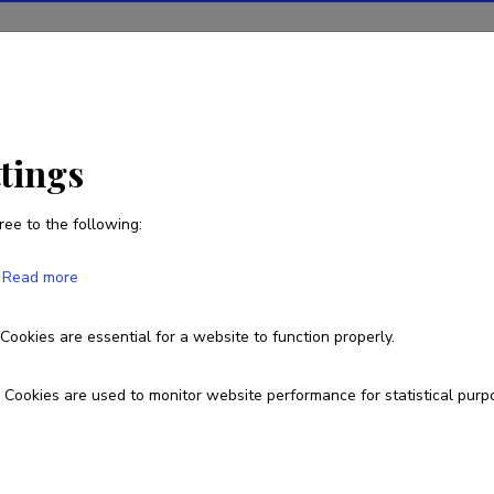
ions
Projects
R&D activity
Statistics
News
ttings
ree to the following:
Alo Rull
Read more
Born on 18. märts 1970
Cookies are essential for a website to function properly.
731 8282
5276996
alo.rull@ut.ee
Cookies are used to monitor website performance for statistical purp