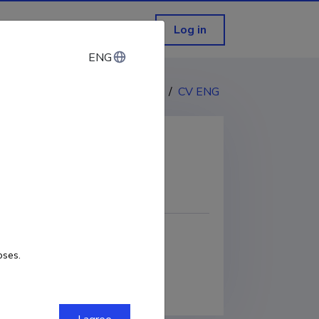
Log in
ENG
ENG
CV EST
/
CV ENG
COPY LINK
oses.