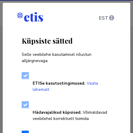
Sisene
EST
CV EST
/
CV ENG
< Isikud
Küpsiste sätted
Selle veebilehe kasutamisel nõustun
alljärgnevaga:
Andres Salumets
ETISe kasutustingimused.
Vaata
Sünniaeg 19. mai 1971
lähemalt
KOPEERI LINK
Hädavajalikud küpsised.
Võimaldavad
veebilehel korrektselt toimida.
+372 56 20 4004