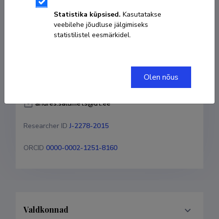
andres.salumets@ut.ee
Statistika küpsised.
Kasutatakse
veebilehe jõudluse jälgimiseks
statistilistel eesmärkidel.
Researcher ID
J-2278-2015
ORCID
0000-0002-1251-8160
Olen nõus
Valdkonnad
Teenistuskäik