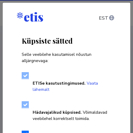
Sisene
EST
CV EST
/
CV ENG
< Isikud
Küpsiste sätted
Selle veebilehe kasutamisel nõustun
alljärgnevaga:
Andres Vutt
ETISe kasutustingimused.
Vaata
Sünniaeg 24. august 1969
lähemalt
KOPEERI LINK
Hädavajalikud küpsised.
Võimaldavad
veebilehel korrektselt toimida.
andres.vutt@ut.ee