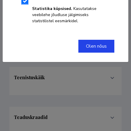
Kodulehekülg
Statistika küpsised.
Kasutatakse
veebilehe jõudluse jälgimiseks
statistilistel eesmärkidel.
Valdkonnad
Olen nõus
Teenistuskäik
Teaduskraadid