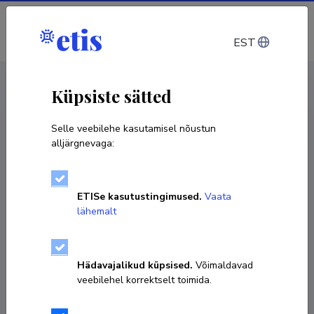
Sisene
EST
CV EST
/
CV ENG
< Isikud
Küpsiste sätted
Selle veebilehe kasutamisel nõustun
alljärgnevaga:
Andrus Pedai
ETISe kasutustingimused.
Vaata
lähemalt
KOPEERI LINK
Hädavajalikud küpsised.
Võimaldavad
veebilehel korrektselt toimida.
andrus.pedai@gmail.com