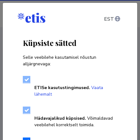
Sisene
EST
CV EST
/
CV ENG
< Isikud
Küpsiste sätted
Selle veebilehe kasutamisel nõustun
alljärgnevaga:
Anna-Liisa Kubo
ETISe kasutustingimused.
Vaata
Sünniaeg 13. august 1984
lähemalt
KOPEERI LINK
Hädavajalikud küpsised.
Võimaldavad
veebilehel korrektselt toimida.
anna-liisa.kubo@kbfi.ee