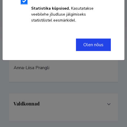
Kodulehekülg
Statistika küpsised.
Kasutatakse
veebilehe jõudluse jälgimiseks
statistilistel eesmärkidel.
ORCID
0000-0003-2026-5340
Olen nõus
Eelmised nimed
Anna-Liisa Prangli
Valdkonnad