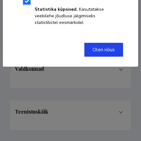
anna-liisa.tamm@tartuh.ee
Statistika küpsised.
Kasutatakse
veebilehe jõudluse jälgimiseks
statistilistel eesmärkidel.
ORCID
HTTPS://ORCID.ORG/0000-0002-0425-
2809
Olen nõus
Valdkonnad
Teenistuskäik