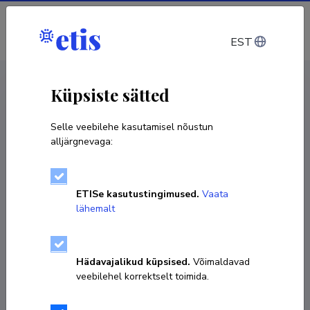
Sisene
EST
CV EST
/
CV ENG
< Isikud
Küpsiste sätted
Selle veebilehe kasutamisel nõustun
alljärgnevaga:
Anna-Liisa Tamm
ETISe kasutustingimused.
Vaata
Sünniaeg 22. jaanuar 1983
lähemalt
KOPEERI LINK
Hädavajalikud küpsised.
Võimaldavad
veebilehel korrektselt toimida.
5285181