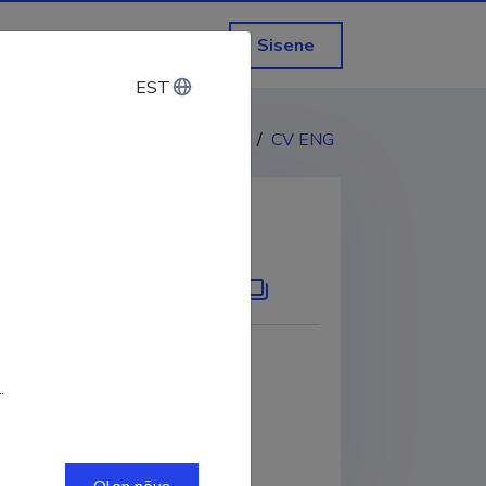
Sisene
EST
EST
CV EST
/
CV ENG
KOPEERI LINK
-1556-2012
.