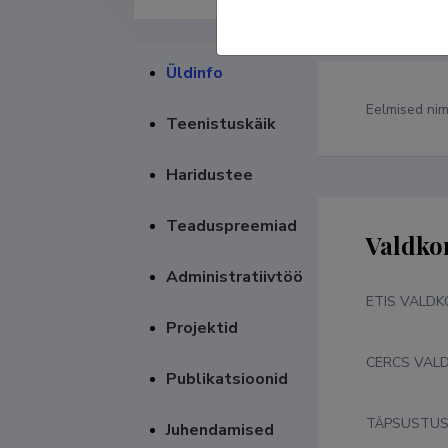
Üldinfo
Eelmised ni
Teenistuskäik
Haridustee
Teaduspreemiad
Valdko
Administratiivtöö
ETIS VALD
Projektid
CERCS VAL
Publikatsioonid
TÄPSUSTU
Juhendamised