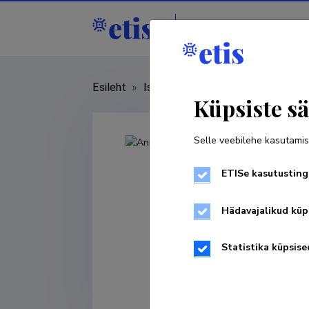
Isikud
Asutused
Esileht
»
Isikud
»
Anna Volkova
Küpsiste sä
Selle veebilehe kasutamis
ETISe kasutusting
Hädavajalikud küp
Statistika küpsise