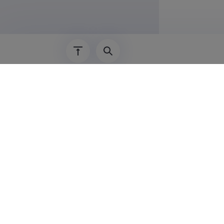
Teenis
14.10.2025–
01.09.2018–
17.05.2022–