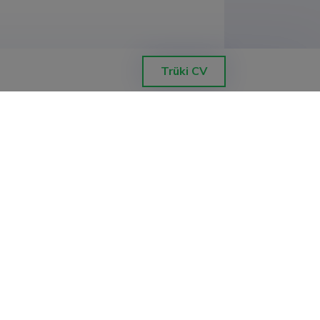
Trüki CV
nergiatehnoloogia instituut
nergiatehnoloogia instituut
nergiatehnoloogia instituut