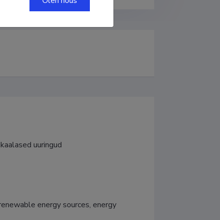
Olen nõus
ikaalased uuringud
renewable energy sources, energy 