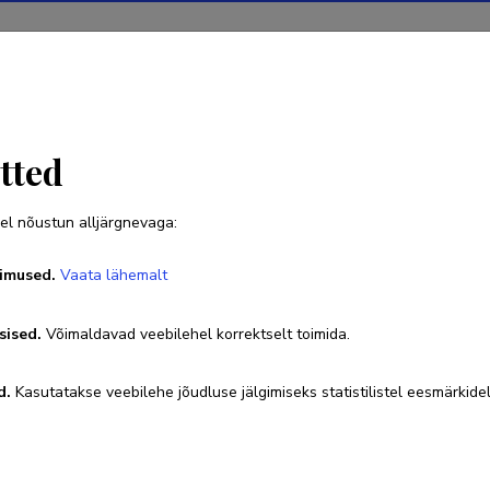
Projektid
Teadustegevus
Teadussilm
Uudised
tted
el nõustun alljärgnevaga:
Anna Volkova
imused.
Vaata lähemalt
Sünniaeg 21. mai 1980
sised.
Võimaldavad veebilehel korrektselt toimida.
anna.volkova@taltech.ee
Kodulehekülg
Researcher ID
H
d.
Kasutatakse veebilehe jõudluse jälgimiseks statistilistel eesmärkidel
ORCID
0000-0002-3802-3510