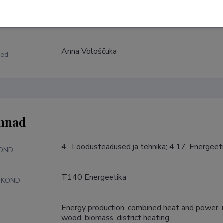
Anna Vološčuka
med
nnad
4.  Loodusteadused ja tehnika; 4.17. Energeet
KOND
T140 Energeetika
DKOND
Energy production, combined heat and power, 
S
wood, biomass, district heating