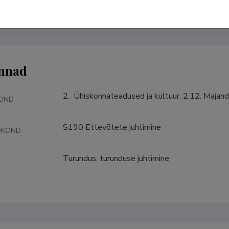
nnad
2.  Ühiskonnateadused ja kultuur; 2.12. Majan
KOND
S190 Ettevõtete juhtimine
DKOND
Turundus, turunduse juhtimine
S