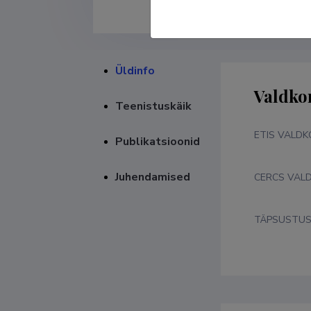
Üldinfo
Valdko
Teenistuskäik
ETIS VALD
Publikatsioonid
Juhendamised
CERCS VAL
TÄPSUSTU