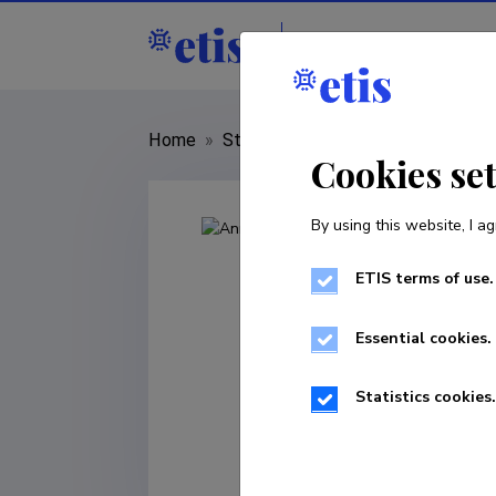
Staff
R&D institut
Home
»
Staff
»
Anne Muldme
Cookies se
By using this website, I ag
ETIS terms of use.
Essential cookies.
Statistics cookies.