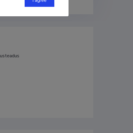
I agree
dusteadus