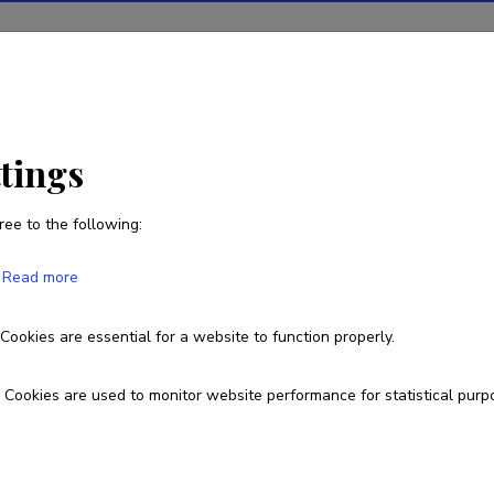
ions
Projects
R&D activity
Statistics
News
ttings
ree to the following:
Anne Muldme
Read more
Born on 03. aprill 1975
Cookies are essential for a website to function properly.
Currently working at
Cookies are used to monitor website performance for statistical purp
Lektor, turunduse valdkond, ärikorralduse instituut, Tallinna Tehnikaül
+3725142224
+3725142224
anne.muldme@taltech.