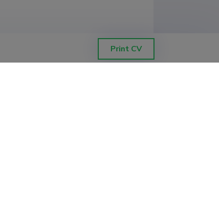
Ärikorralduse instituut
Print CV
Ärikorralduse instituut
obootikakeskus AIRE
ommunikatsioonijuht (0,50)
Ärikorralduse instituut