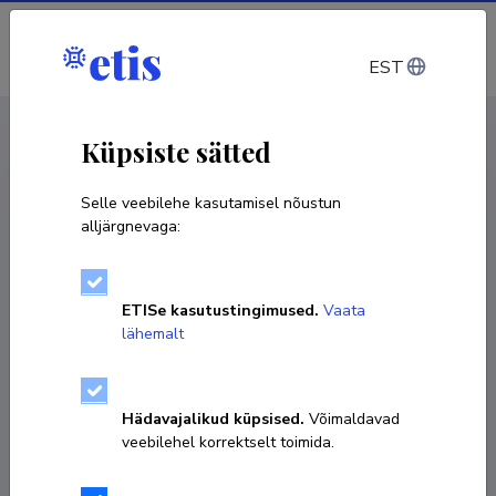
Sisene
EST
CV EST
/
CV ENG
< Isikud
Küpsiste sätted
Selle veebilehe kasutamisel nõustun
alljärgnevaga:
ETISe kasutustingimused.
Vaata
lähemalt
Hädavajalikud küpsised.
Võimaldavad
veebilehel korrektselt toimida.
Anni Tamm