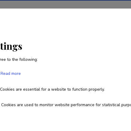
ions
Projects
R&D activity
Statistics
News
ttings
ree to the following:
Annika Kaabel
Read more
Born on 20. november 1987
Cookies are essential for a website to function properly.
annika.kaabel@ebs.ee
ORCID
0000-0001-7637-8438
Cookies are used to monitor website performance for statistical purp