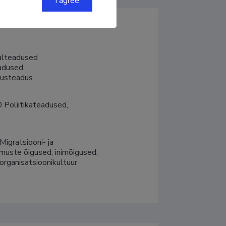
I agree
lteadused

dused

dusteadus
 Poliitikateadused, 
Migratsiooni- ja 
muste õigused; inimõigused; 
 organisatsioonikultuur