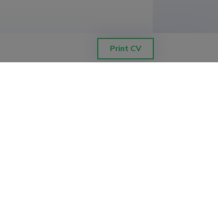
ess School)
Print CV