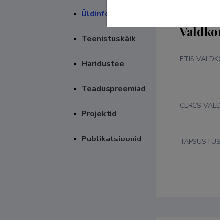
Üldinfo
Valdko
Teenistuskäik
ETIS VALD
Haridustee
Teaduspreemiad
CERCS VAL
Projektid
Publikatsioonid
TÄPSUSTU