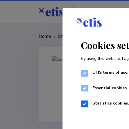
Staff
R&D institut
Home
»
Staff
»
Annika Kaabel
Cookies se
By using this website, I ag
ETIS terms of use.
Essential cookies.
Statistics cookies.