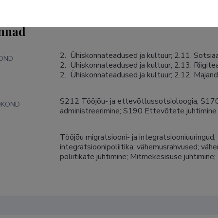
nnad
2.  Ühiskonnateadused ja kultuur; 2.11. Sotsiaa
KOND
2.  Ühiskonnateadused ja kultuur; 2.13. Riigitea
2.  Ühiskonnateadused ja kultuur; 2.12. Majan
S212 Tööjõu- ja ettevõtlussotsioloogia; S170
DKOND
administreerimine; S190 Ettevõtete juhtimine
Tööjõu migratsiooni- ja integratsiooniuuringud; 
S
integratsioonipoliitika; vähemusrahvused; vähe
poliitikate juhtimine; Mitmekesisuse juhtimine;