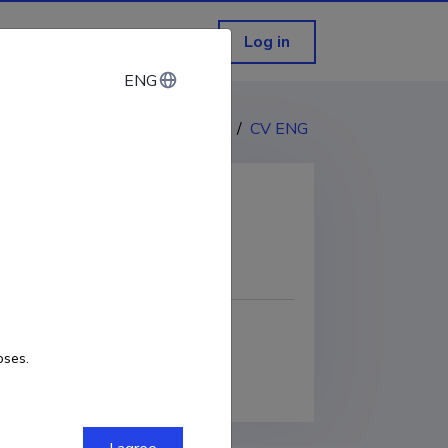
Log in
ENG
ENG
CV EST
/
CV ENG
COPY LINK
oses.