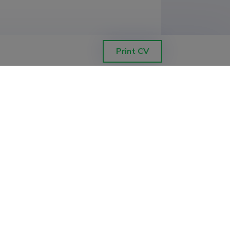
Print CV
ond, matemaatika ja statistika 