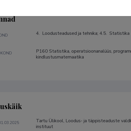
nnad
4.  Loodusteadused ja tehnika; 4.5.  Statistika
KOND
P160 Statistika, operatsioonanalüüs, programm
DKOND
kindlustusmatemaatika
tuskäik
Tartu Ülikool, Loodus- ja täppisteaduste valdk
31.03.2025
instituut