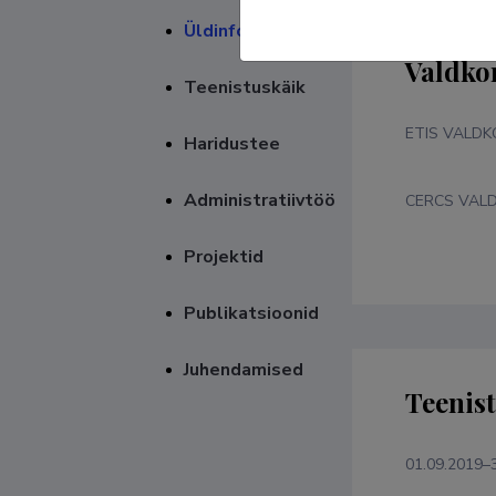
Üldinfo
Valdko
Teenistuskäik
ETIS VALD
Haridustee
Administratiivtöö
CERCS VAL
Projektid
Publikatsioonid
Juhendamised
Teenis
01.09.2019–