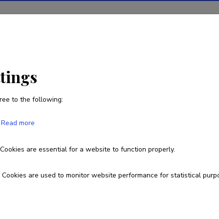
ions
Projects
R&D activity
Statistics
News
ttings
ree to the following:
Annika Krutto
Read more
Born on 28. juuni 1978
Cookies are essential for a website to function properly.
krutto@ut.ee
ORCID
0000-0001-7919-7683
Cookies are used to monitor website performance for statistical purp