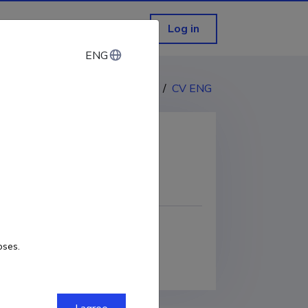
Log in
ENG
ENG
CV EST
/
CV ENG
COPY LINK
oses.