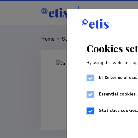
Staff
R&D institut
Home
»
Staff
»
Annika Krutto
Cookies se
By using this website, I ag
ETIS terms of use.
Essential cookies.
Statistics cookies.