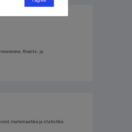
I agree
eerimine, finants- ja 
ond, matemaatika ja statistika 