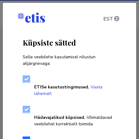
Sisene
EST
CV EST
/
CV ENG
< Isikud
Küpsiste sätted
Selle veebilehe kasutamisel nõustun
alljärgnevaga:
ETISe kasutustingimused.
Vaata
lähemalt
Hädavajalikud küpsised.
Võimaldavad
veebilehel korrektselt toimida.
Annika Mikkel