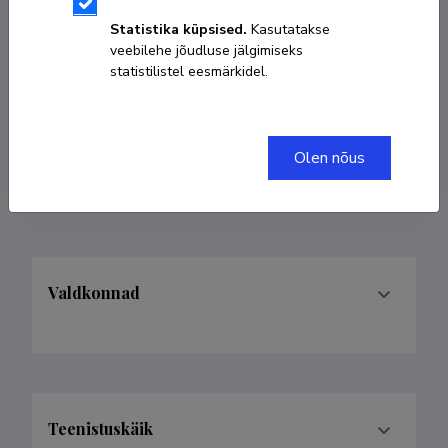
Sünniaeg 28. juuli 1979
Statistika küpsised.
Kasutatakse
veebilehe jõudluse jälgimiseks
KOPEERI LINK
statistilistel eesmärkidel.
Olen nõus
annika.mikkel@ut.ee
Valdkonnad
Teenistuskäik