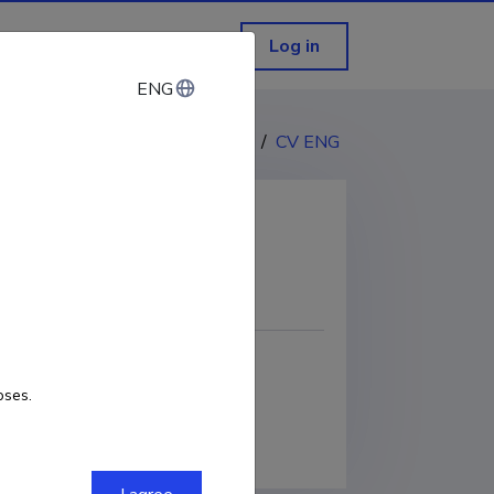
Log in
ENG
ENG
CV EST
/
CV ENG
COPY LINK
oses.