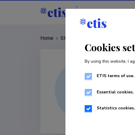
Staff
R&D institut
Home
»
Staff
»
Annika Talvis
Cookies se
By using this website, I ag
ETIS terms of use.
Essential cookies.
Statistics cookies.