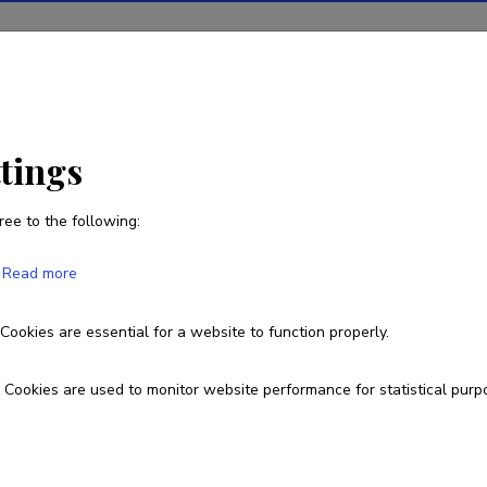
ions
Projects
R&D activity
Statistics
News
ttings
ree to the following:
Annika Talvis
Read more
Born on 25. aprill 1997
Cookies are essential for a website to function properly.
annikatalvis@gmail.com
Cookies are used to monitor website performance for statistical purp