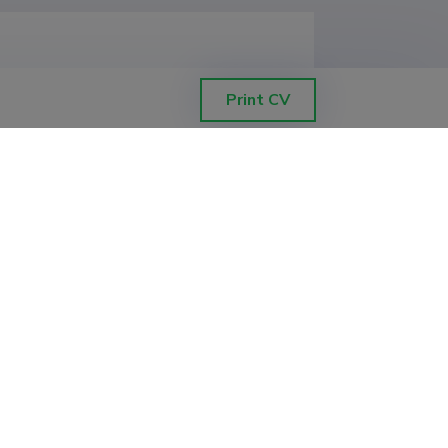
Print CV
ETIS help desk contact