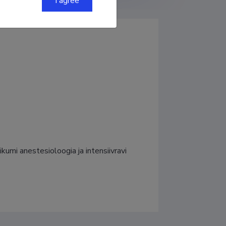
I agree
ikumi anestesioloogia ja intensiivravi 