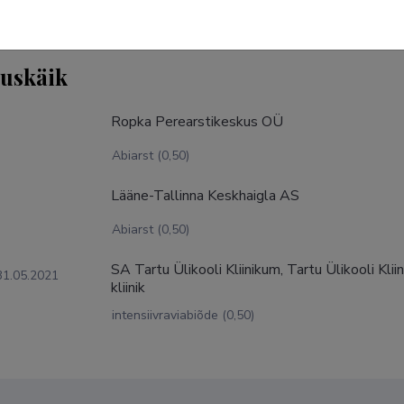
tuskäik
Ropka Perearstikeskus OÜ
Abiarst (0,50)
Lääne-Tallinna Keskhaigla AS
Abiarst (0,50)
SA Tartu Ülikooli Kliinikum, Tartu Ülikooli Kliin
31.05.2021
kliinik
intensiivraviabiõde (0,50)