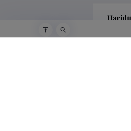
Haridu
01.09.2017–
01.09.2013–
Last update
12.1