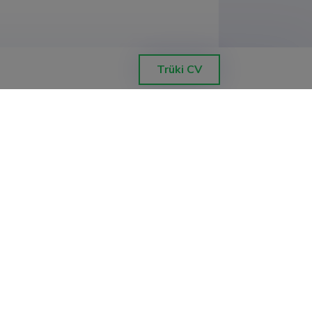
t
Trüki CV
ut
ut