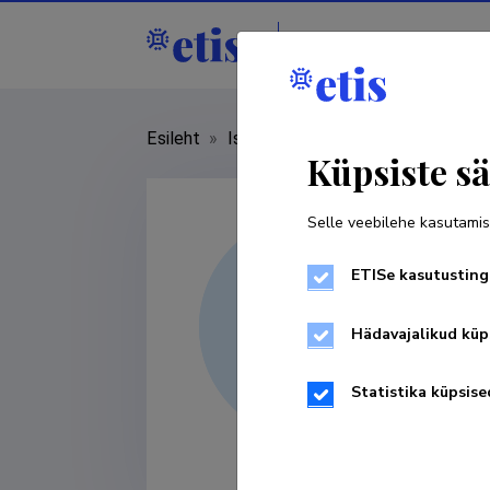
Isikud
Asutused
Esileht
»
Isikud
»
Annika Viht
Küpsiste sä
Selle veebilehe kasutamis
ETISe kasutusting
Hädavajalikud küp
Statistika küpsise