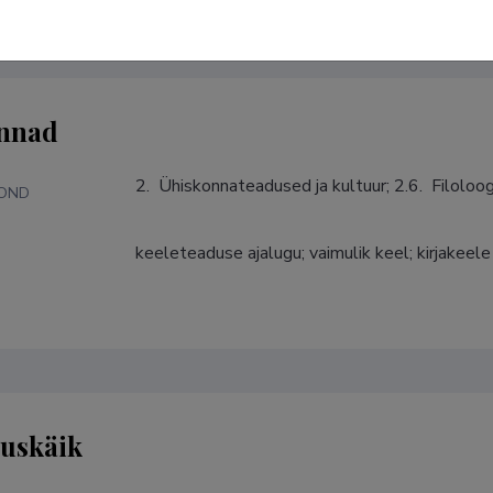
nnad
2.  Ühiskonnateadused ja kultuur; 2.6.  Filoloogi
KOND
keeleteaduse ajalugu; vaimulik keel; kirjakeele 
S
tuskäik