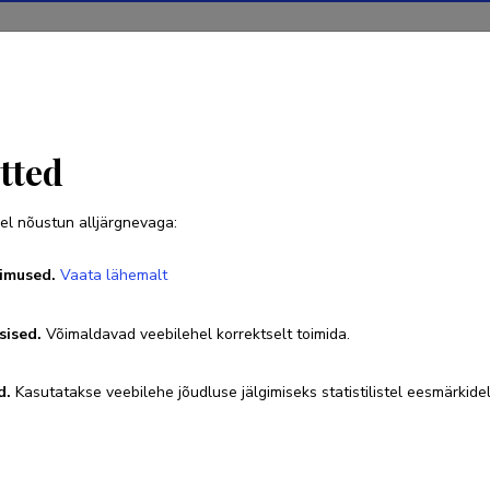
Projektid
Teadustegevus
Teadussilm
Uudised
tted
el nõustun alljärgnevaga:
Annika Viht
imused.
Vaata lähemalt
sised.
Võimaldavad veebilehel korrektselt toimida.
Ametikoht
vanemteadur
d.
Kasutatakse veebilehe jõudluse jälgimiseks statistilistel eesmärkidel
annika.viht@eki.ee