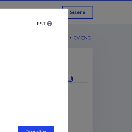
Sisene
EST
EST
CV EST
/
CV ENG
KOPEERI LINK
.