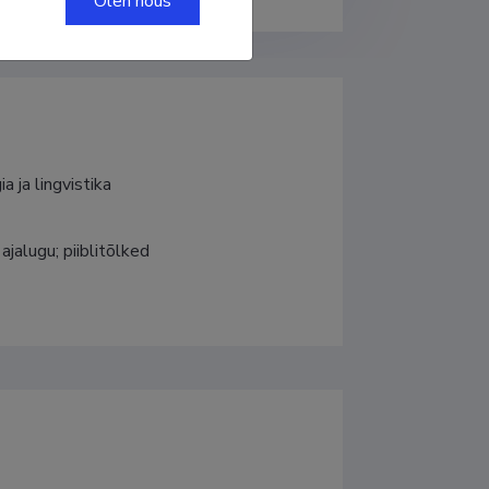
Olen nõus
a ja lingvistika
ajalugu; piiblitõlked