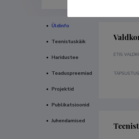
Üldinfo
Valdko
Teenistuskäik
ETIS VALD
Haridustee
Teaduspreemiad
TÄPSUSTU
Projektid
Publikatsioonid
Juhendamised
Teenis