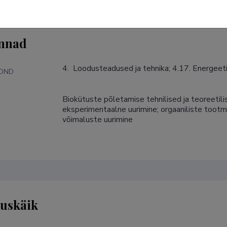
nnad
4.  Loodusteadused ja tehnika; 4.17. Energeet
KOND
Biokütuste põletamise tehnilised ja teoreetili
S
eksperimentaalne uurimine; orgaaniliste tootm
võimaluste uurimine
tuskäik