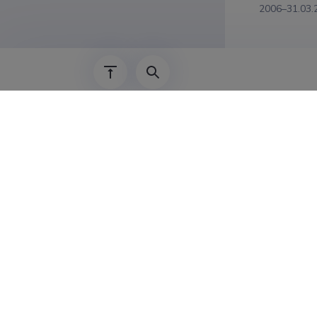
2006–31.03.
1984–2006
1979–1984
1975–1979
1966–1975