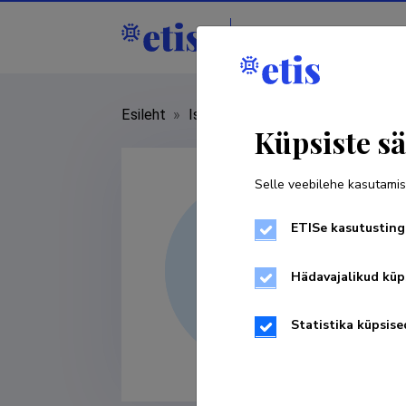
Isikud
Asutused
Esileht
»
Isikud
»
Ants Veski
Küpsiste sä
Selle veebilehe kasutamis
ETISe kasutusting
Hädavajalikud küp
Statistika küpsise