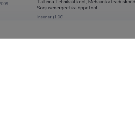
Tallinna Tehnikaülikool, Mehaanikateaduskond, 
2009
Soojusenergeetika õppetool
insener (1,00)
Tallinna Tehnikaülikool, Mehaanikateaduskond,
Vanemteadur (1,00)
Tallinna Tehnikaülikool, Mehaanikateaduskond,
Dotsent (1,00)
Tallinna Tehnikaülikool, Mehaanikateaduskond,
Vanemõpetaja (1,00)
Tallinna Tehnikaülikool, Mehaanikateaduskond,
Vanemteadur (1,00)