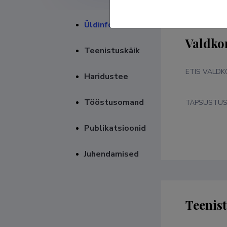
Üldinfo
Valdko
Teenistuskäik
ETIS VALD
Haridustee
Tööstusomand
TÄPSUSTU
Publikatsioonid
Juhendamised
Teenis