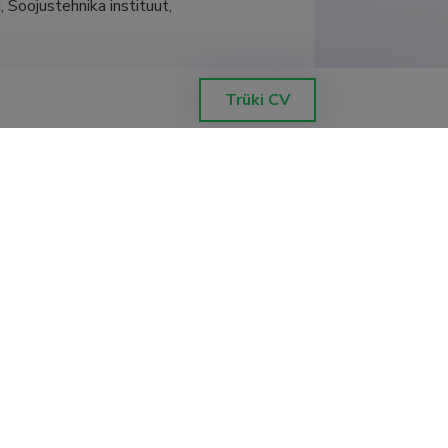
Soojustehnika instituut, 
Trüki CV
 Soojustehnika instituut
 Soojustehnika instituut
 Soojustehnika instituut
 Soojustehnika instituut