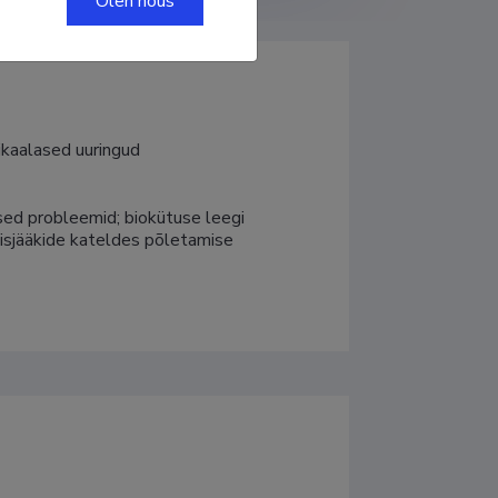
Olen nõus
ikaalased uuringud
sed probleemid; biokütuse leegi 
isjääkide kateldes põletamise 