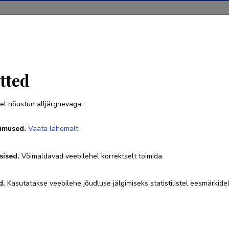
Projektid
Teadustegevus
Teadussilm
Uudised
tted
el nõustun alljärgnevaga:
Ants Veski
imused.
Vaata lähemalt
Sünniaeg 22. september 1939
sised.
Võimaldavad veebilehel korrektselt toimida.
58 049314
aveski@sti.ttu.ee
d.
Kasutatakse veebilehe jõudluse jälgimiseks statistilistel eesmärkidel