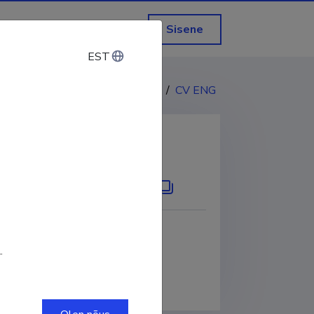
Sisene
EST
EST
CV EST
/
CV ENG
KOPEERI LINK
.