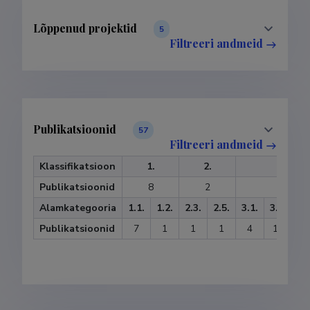
Lõppenud projektid
5
Filtreeri andmeid
Publikatsioonid
57
Filtreeri andmeid
Klassifikatsioon
1.
2.
3.
Publikatsioonid
8
2
29
Alamkategooria
1.1.
1.2.
2.3.
2.5.
3.1.
3.2.
3.
Publikatsioonid
7
1
1
1
4
18
4