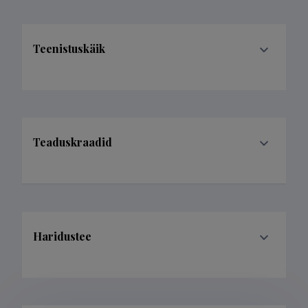
Teenistuskäik
Teaduskraadid
Haridustee