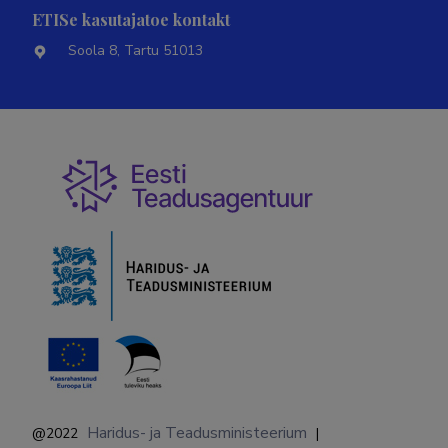
ETISe kasutajatoe kontakt
Soola 8, Tartu 51013
Haridus- ja Teadusministeerium
@2022
|