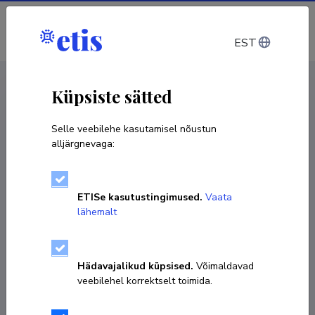
Sisene
EST
CV EST
/
CV ENG
< Isikud
Küpsiste sätted
Selle veebilehe kasutamisel nõustun
alljärgnevaga:
ETISe kasutustingimused.
Vaata
lähemalt
Hädavajalikud küpsised.
Võimaldavad
veebilehel korrektselt toimida.
Anu Palu