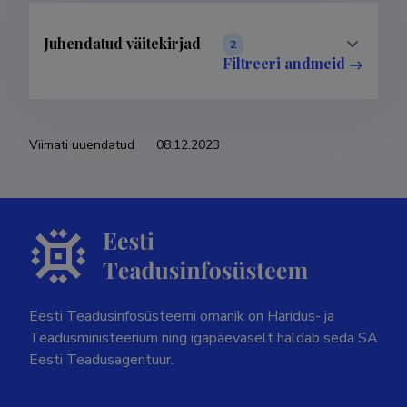
Juhendatud väitekirjad
2
Filtreeri andmeid
Viimati uuendatud
08.12.2023
Eesti Teadusinfosüsteemi omanik on Haridus- ja
Teadusministeerium ning igapäevaselt haldab seda SA
Eesti Teadusagentuur.