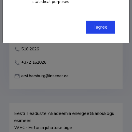
statistical purposes.
Born on 19. detsember 1948
COPY LINK
I agree
516 2026
+372 162026
arvi.hamburg@insener.ee
Eesti Teaduste Akadeemia energeetikanõukogu 
esimees

WEC- Estonia juhatuse liige
