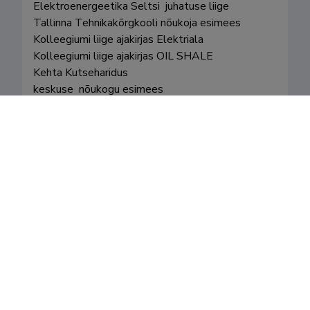
Elektroenergeetika Seltsi  juhatuse liige 

Tallinna Tehnikakõrgkooli nõukoja esimees

Kolleegiumi liige ajakirjas Elektriala

Kolleegiumi liige ajakirjas OIL SHALE

Kehta Kutseharidus

keskuse  nõukogu esimees

MKM Energeetikanõukogu liige 

Eesti Klubi  liige
Valdkonnad
Teenistuskäik