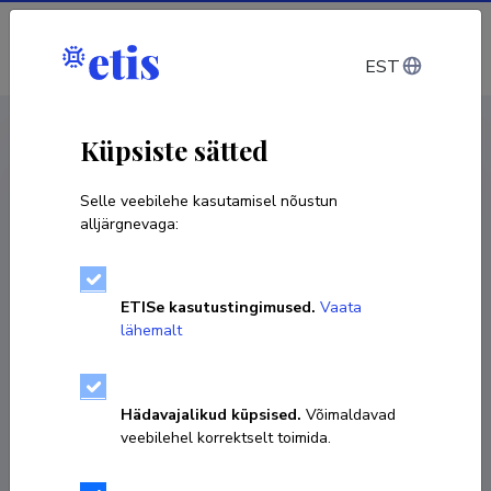
Sisene
EST
CV EST
/
CV ENG
< Isikud
Küpsiste sätted
Selle veebilehe kasutamisel nõustun
alljärgnevaga:
ETISe kasutustingimused.
Vaata
lähemalt
Hädavajalikud küpsised.
Võimaldavad
veebilehel korrektselt toimida.
Arvo Iital