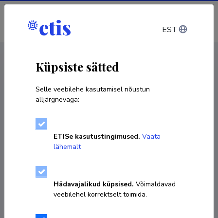
Sisene
EST
CV EST
/
CV ENG
< Isikud
Küpsiste sätted
Selle veebilehe kasutamisel nõustun
alljärgnevaga:
Astrid Wendel-Hansen
ETISe kasutustingimused.
Vaata
Sünniaeg 25. märts 1990
lähemalt
KOPEERI LINK
Hädavajalikud küpsised.
Võimaldavad
veebilehel korrektselt toimida.
+37256613867