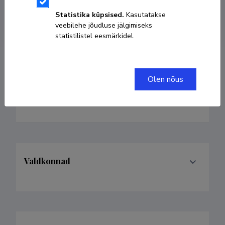
astrid.wendel-hansen@tlu.ee
Statistika küpsised.
Kasutatakse
veebilehe jõudluse jälgimiseks
statistilistel eesmärkidel.
Olen nõus
Eelmised nimed
Astrid Pajur
Valdkonnad