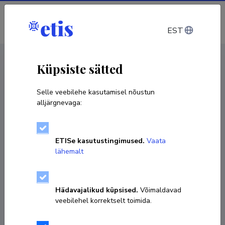
Sisene
EST
CV EST
/
CV ENG
< Isikud
Küpsiste sätted
Selle veebilehe kasutamisel nõustun
alljärgnevaga:
ETISe kasutustingimused.
Vaata
lähemalt
Hädavajalikud küpsised.
Võimaldavad
veebilehel korrektselt toimida.
Ave Goršič