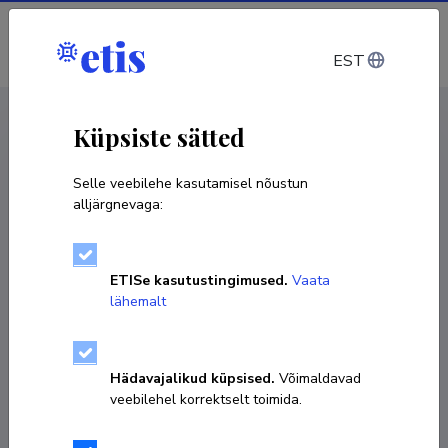
Sisene
EST
CV EST
/
CV ENG
< Isikud
Küpsiste sätted
Selle veebilehe kasutamisel nõustun
alljärgnevaga:
ETISe kasutustingimused.
Vaata
lähemalt
Hädavajalikud küpsised.
Võimaldavad
veebilehel korrektselt toimida.
Ave Suija