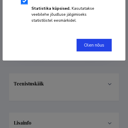
Sünniaeg 13. märts 1983
Statistika küpsised.
Kasutatakse
veebilehe jõudluse jälgimiseks
KOPEERI LINK
statistilistel eesmärkidel.
Olen nõus
carolina.murd@tai.ee
Teenistuskäik
Lisainfo