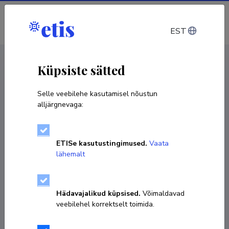
Sisene
EST
CV EST
/
CV ENG
< Isikud
Küpsiste sätted
Selle veebilehe kasutamisel nõustun
alljärgnevaga:
ETISe kasutustingimused.
Vaata
lähemalt
Hädavajalikud küpsised.
Võimaldavad
veebilehel korrektselt toimida.
Carolina Murd