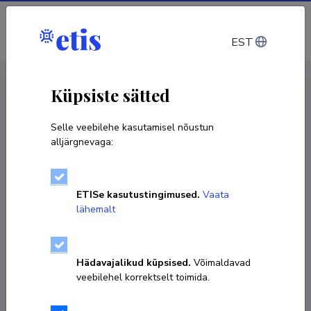
Sisene
EST
CV EST
/
CV ENG
< Isikud
Küpsiste sätted
Selle veebilehe kasutamisel nõustun
alljärgnevaga:
ETISe kasutustingimused.
Vaata
lähemalt
Hädavajalikud küpsised.
Võimaldavad
veebilehel korrektselt toimida.
Daniel Irabien Peniche