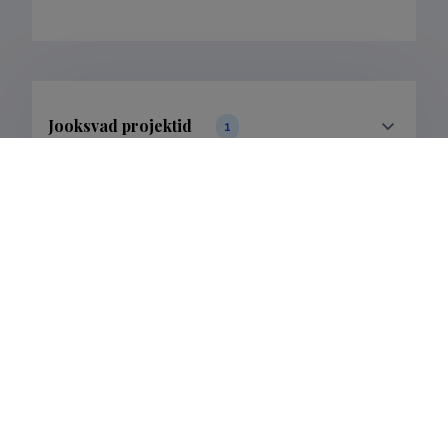
Jooksvad projektid
1
Filtreeri andmeid
Publikatsioonid
2
Filtreeri andmeid
Klassifikatsioon
1.
Publikatsioonid
2
Alamkategooria
1.1.
Publikatsioonid
2