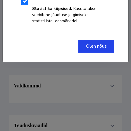
Sünniaeg 02. august 1981
Statistika küpsised.
Kasutatakse
veebilehe jõudluse jälgimiseks
KOPEERI LINK
statistilistel eesmärkidel.
Olen nõus
dirabien@tlu.ee
Valdkonnad
Teaduskraadid