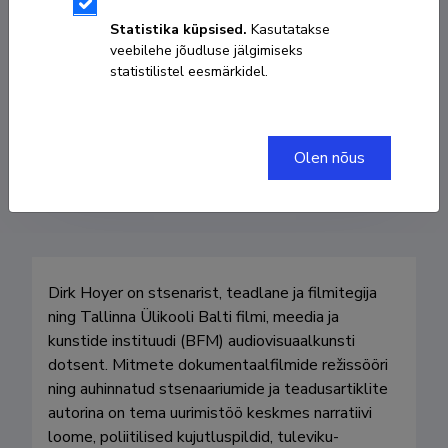
Statistika küpsised.
Kasutatakse
veebilehe jõudluse jälgimiseks
dirhoy@gmail.com
statistilistel eesmärkidel.
ORCID
HTTPS://ORCID.ORG/0000-0003-1949-
5288
Olen nõus
Google Scholar profiil
Dirk Hoyer on stsenarist, teadlane ja filmitegija 
ning Tallinna Ülikooli Balti filmi, meedia ja 
kunstide instituudi (BFM) audiovisuaalkunsti 
dotsent. Mitmete dokumentaalfilmide režissööri 
ning auhinnatud stsenaariumide ja teadusartiklite 
autorina on tema uurimistöö keskmes narratiivi 
loome, poliitilised kujutluspildid, tuleviku-