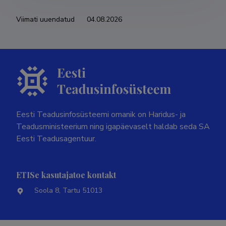
Viimati uuendatud
04.08.2026
Eesti Teadusinfosüsteemi omanik on Haridus- ja
Teadusministeerium ning igapäevaselt haldab seda SA
Eesti Teadusagentuur.
ETISe kasutajatoe kontakt
Soola 8, Tartu 51013