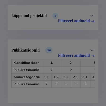
Lõppenud projektid
3
Filtreeri andmeid
Publikatsioonid
26
Filtreeri andmeid
Klassifikatsioon
1.
2.
3.
Publikatsioonid
7
2
5
Alamkategooria
1.1.
1.2.
2.1.
2.3.
3.1.
3.2.
3.
Publikatsioonid
2
5
1
1
3
1
1