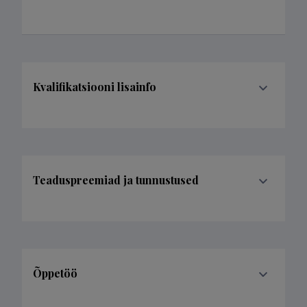
Kvalifikatsiooni lisainfo
Teaduspreemiad ja tunnustused
Õppetöö