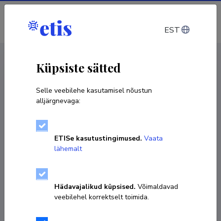
Sisene
EST
CV EST
/
CV ENG
< Isikud
Küpsiste sätted
Selle veebilehe kasutamisel nõustun
alljärgnevaga:
Dirk Hoyer
ETISe kasutustingimused.
Vaata
Sünniaeg 08. oktoober 1973
lähemalt
KOPEERI LINK
Hädavajalikud küpsised.
Võimaldavad
veebilehel korrektselt toimida.
Ametikoht
audiovisuaalkunsti dotsent