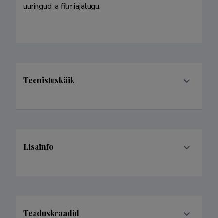
uuringud ja filmiajalugu.

Teenistuskäik
Lisainfo
Teaduskraadid