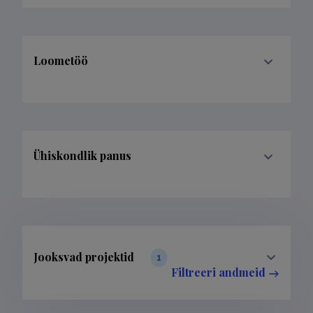
Loometöö
Ühiskondlik panus
Jooksvad projektid
1
Filtreeri andmeid