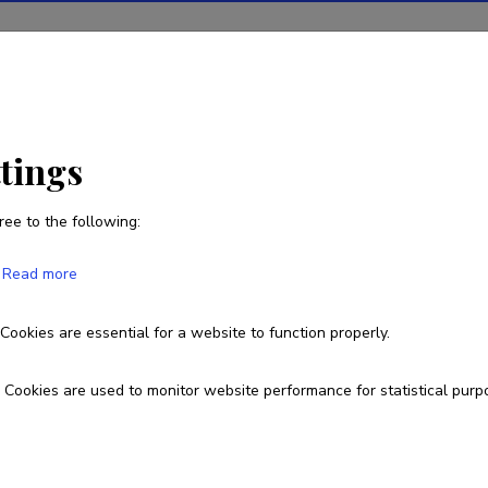
ions
Projects
R&D activity
Statistics
News
ttings
ree to the following:
Eerik Peeker
Read more
Born on 05. jaanuar 1967
Cookies are essential for a website to function properly.
eerik.peeker@gmail.com
Cookies are used to monitor website performance for statistical purp