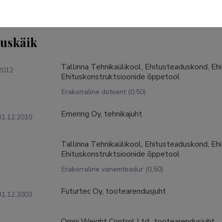
tuskäik
Tallinna Tehnikaülikool, Ehitusteaduskond, Ehit
2012
Ehituskonstruktsioonide õppetool
Erakorraline dotsent (0,50)
Emering Oy, tehnikajuht
31.12.2010
Tallinna Tehnikaülikool, Ehitusteaduskond, Ehit
Ehituskonstruktsioonide õppetool
Erakorraline vanemteadur (0,50)
Futurtec Oy, tootearendusjuht
31.12.2003
Omni Weight Control Ltd., tootearendusjuht