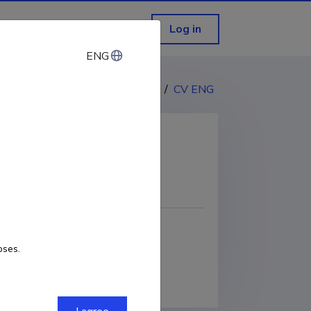
Log in
ENG
ENG
CV EST
/
CV ENG
COPY LINK
oses.