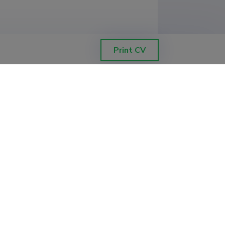
Print CV
merical Modeling of Fatigue Behavior