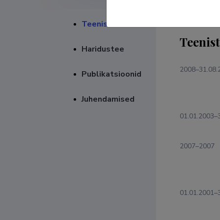
Teenistuskäik
Teenis
Haridustee
2008–31.08.
Publikatsioonid
Juhendamised
01.01.2003–
2007–2007
01.01.2001–