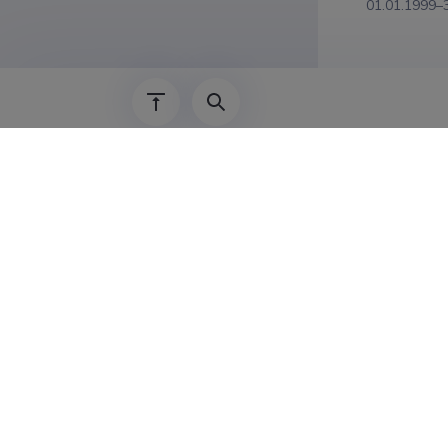
01.01.1999–
Teadus
Eerik Peeke
(Väsimise a