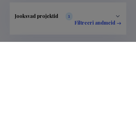
Jooksvad projektid
1
Filtreeri andmeid
Lõppenud projektid
11
Filtreeri andmeid
Publikatsioonid
0
Filtreeri andmeid