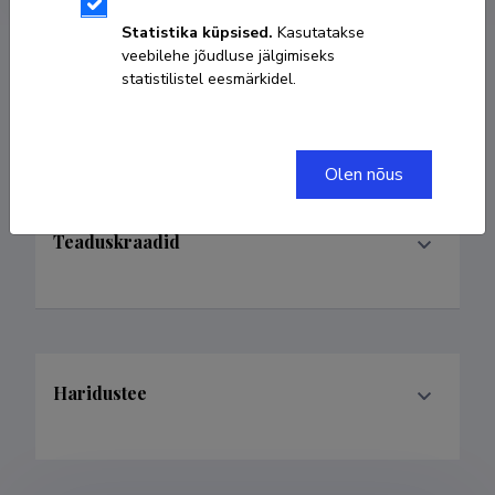
Statistika küpsised.
Kasutatakse
veebilehe jõudluse jälgimiseks
statistilistel eesmärkidel.
Teenistuskäik
Olen nõus
Teaduskraadid
Haridustee