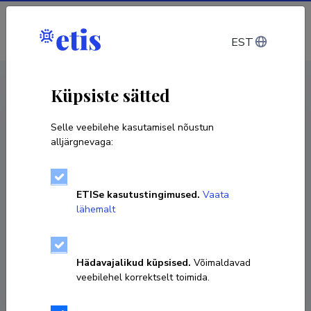
Sisene
EST
CV EST
/
CV ENG
< Isikud
Küpsiste sätted
Selle veebilehe kasutamisel nõustun
alljärgnevaga:
Egert-Ronald Parts
ETISe kasutustingimused.
Vaata
lähemalt
KOPEERI LINK
Hädavajalikud küpsised.
Võimaldavad
veebilehel korrektselt toimida.
egert@tktk.ee