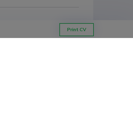
Print CV
graafia teaduskond, loomaökoloogia 
eograafia teaduskond, 