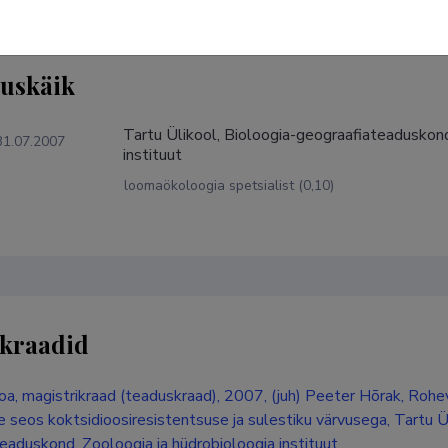
tuskäik
Tartu Ülikool, Bioloogia-geograafiateaduskond
31.07.2007
instituut
loomaökoloogia spetsialist (0,10)
kraadid
oa, magistrikraad (teaduskraad), 2007, (juh) Peeter Hõrak, Roh
e seos koktsidioosiresistentsuse ja sulestiku värvusega, Tartu Ül
eaduskond, Zooloogia ja hüdrobioloogia instituut