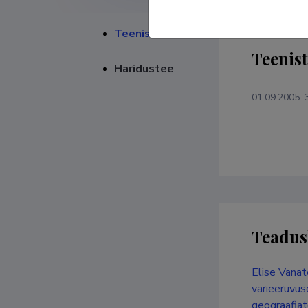
Teenistuskäik
Teenis
Haridustee
01.09.2005–
Teadus
Elise Vanat
varieeruvus
geograafiat