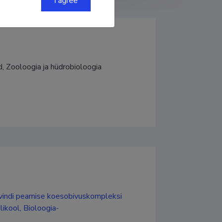
I agree
, Zooloogia ja hüdrobioloogia 
evindi peamise koesobivuskompleksi
ikool, Bioloogia-