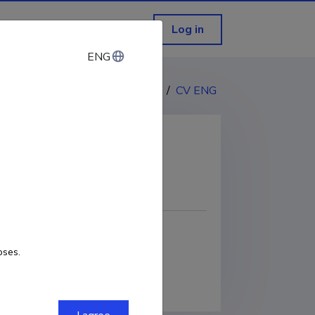
Log in
ENG
ENG
CV EST
/
CV ENG
COPY LINK
oses.