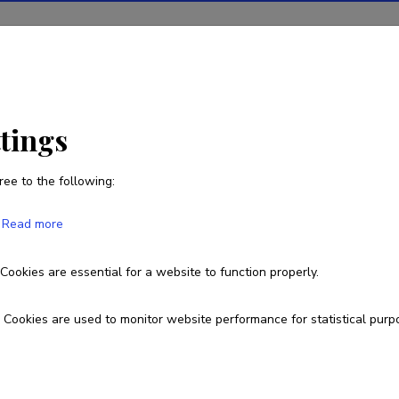
ions
Projects
R&D activity
Statistics
News
ttings
ree to the following:
Elise Vanatoa
Read more
Born on 28. september 1983
Cookies are essential for a website to function properly.
elise.vanatoa@ut.ee
Cookies are used to monitor website performance for statistical purp