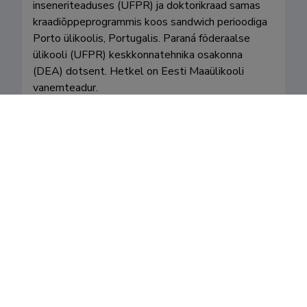
inseneriteaduses (UFPR) ja doktorikraad samas 
kraadiõppeprogrammis koos sandwich perioodiga 
Porto ülikoolis, Portugalis. Paraná föderaalse 
ülikooli (UFPR) keskkonnatehnika osakonna 
(DEA) dotsent. Hetkel on Eesti Maaülikooli 
vanemteadur.
Valdkonnad
Teenistuskäik