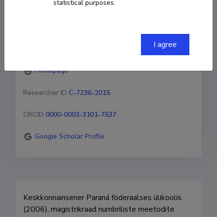
statistical purposes.
554133613080
I agree
emiliomercuri@gmail.com
Homepage
Researcher ID
C-7236-2015
ORCID
0000-0003-3101-7537
Google Scholar Profile
Keskkonnainsener Paraná föderaalses ülikoolis 
(2006), magistrikraad numbriliste meetodite 