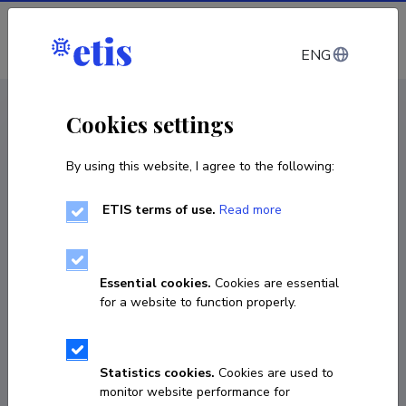
Log in
ENG
CV EST
/
CV ENG
< Staff
Cookies settings
By using this website, I agree to the following:
ETIS terms of use.
Read more
Emilio Graciliano Mercuri
Born on 25. jaanuar 1985
Essential cookies.
Cookies are essential
COPY LINK
for a website to function properly.
Currently working at
Statistics cookies.
Cookies are used to
monitor website performance for
Vanemteadur