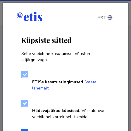
Sisene
EST
CV EST
/
CV ENG
< Isikud
Küpsiste sätted
Selle veebilehe kasutamisel nõustun
alljärgnevaga:
ETISe kasutustingimused.
Vaata
lähemalt
Hädavajalikud küpsised.
Võimaldavad
veebilehel korrektselt toimida.
Enn Karro