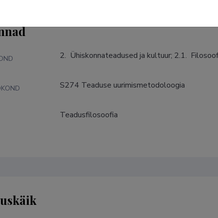
nnad
2.  Ühiskonnateadused ja kultuur; 2.1.  Filosoof
KOND
S274 Teaduse uurimismetodoloogia
DKOND
Teadusfilosoofia
S
tuskäik