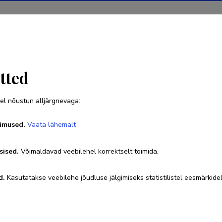
Projektid
Teadustegevus
Teadussilm
Uudised
tted
el nõustun alljärgnevaga:
Enn Kasak
imused.
Vaata lähemalt
Sünniaeg 24. september 1954
sised.
Võimaldavad veebilehel korrektselt toimida.
enn@kasak.ee
d.
Kasutatakse veebilehe jõudluse jälgimiseks statistilistel eesmärkidel