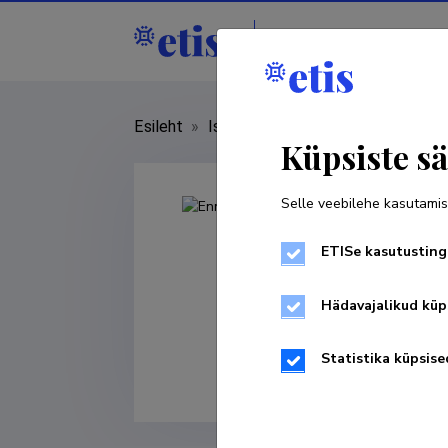
Isikud
Asutused
Esileht
»
Isikud
»
Enn Kasak
Küpsiste sä
Selle veebilehe kasutamis
ETISe kasutusting
Hädavajalikud küp
Statistika küpsise