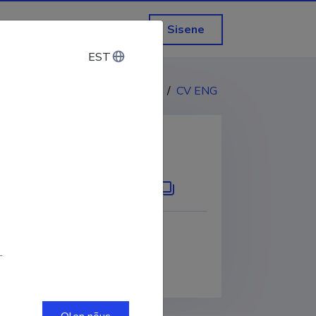
Sisene
EST
EST
CV EST
/
CV ENG
KOPEERI LINK
.