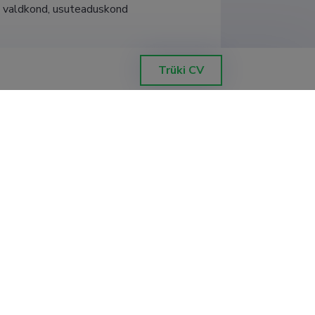
e valdkond, usuteaduskond
gusteaduskond
Trüki CV
gusteaduskond
 instituut
 instituut