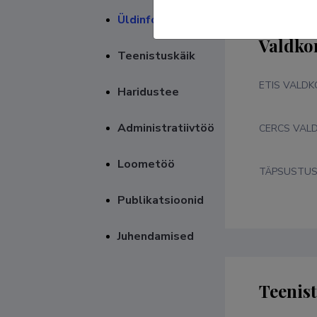
Üldinfo
Valdko
Teenistuskäik
ETIS VALD
Haridustee
Administratiivtöö
CERCS VAL
Loometöö
TÄPSUSTU
Publikatsioonid
Juhendamised
Teenis