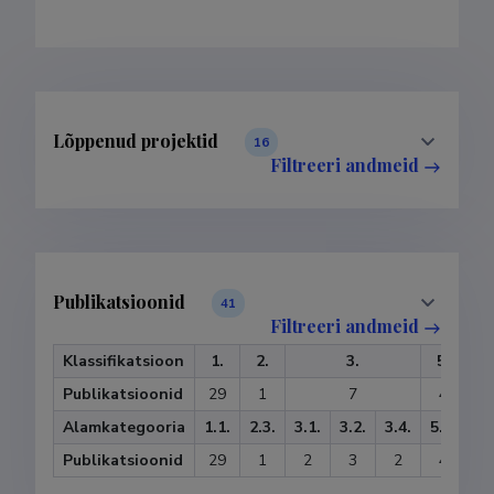
Lõppenud projektid
16
Filtreeri andmeid
Publikatsioonid
41
Filtreeri andmeid
Klassifikatsioon
1.
2.
3.
5.
Publikatsioonid
29
1
7
4
Alamkategooria
1.1.
2.3.
3.1.
3.2.
3.4.
5.2.
Publikatsioonid
29
1
2
3
2
4