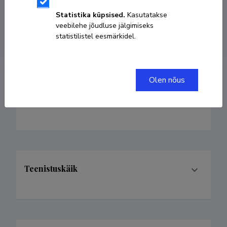
Researcher ID
P-8634-2015
Statistika küpsised.
Kasutatakse
veebilehe jõudluse jälgimiseks
ORCID
0000-0001-6157-3070
statistilistel eesmärkidel.
Olen nõus
Valdkonnad
Teenistuskäik