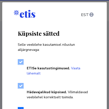
Sisene
EST
CV EST
/
CV ENG
< Isikud
Küpsiste sätted
Selle veebilehe kasutamisel nõustun
alljärgnevaga:
Erki Kärber
ETISe kasutustingimused.
Vaata
Sünniaeg 16. aprill 1984
lähemalt
KOPEERI LINK
Hädavajalikud küpsised.
Võimaldavad
veebilehel korrektselt toimida.
Kodulehekülg