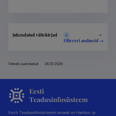
Juhendatud väitekirjad
2
Filtreeri andmeid
Viimati uuendatud
26.03.2026
Eesti Teadusinfosüsteemi omanik on Haridus- ja