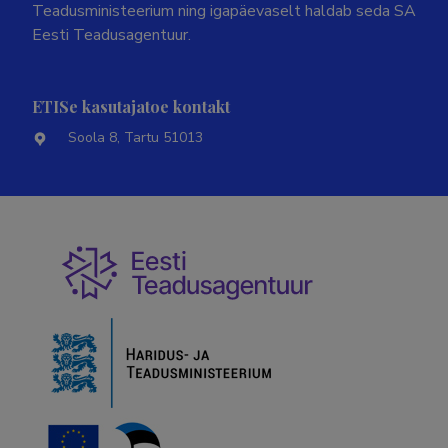
Teadusministeerium ning igapäevaselt haldab seda SA
Eesti Teadusagentuur.
ETISe kasutajatoe kontakt
Soola 8, Tartu 51013