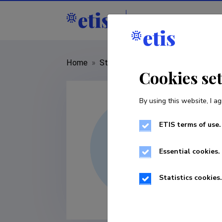
Staff
R&D institut
Home
»
Staff
»
Eva-Maria Riso
Cookies se
By using this website, I ag
ETIS terms of use.
Essential cookies.
Statistics cookies.