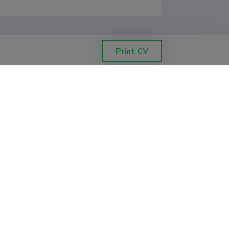
Print CV
rditeaduste ja füsioteraapia instituut
rditeaduste ja füsioteraapia instituut
rditeaduste ja füsioteraapia instituut