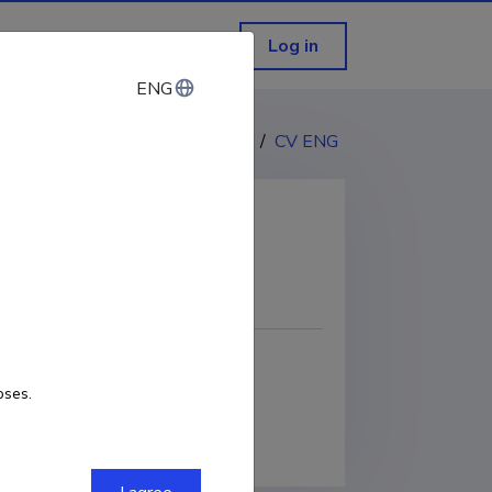
Log in
ENG
ENG
CV EST
/
CV ENG
COPY LINK
D
0000-0002-9329-8998
oses.