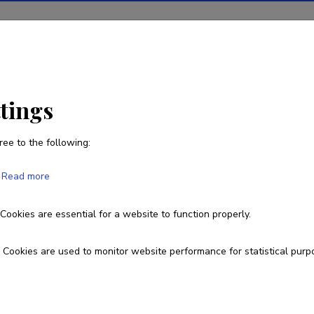
ions
Projects
R&D activity
Statistics
News
ttings
ree to the following:
Eva-Maria Riso
Read more
Born on 01. märts 1969
Cookies are essential for a website to function properly.
737 6033
53 880147
eva-maria.riso@ut.ee
ORCI
Cookies are used to monitor website performance for statistical purp