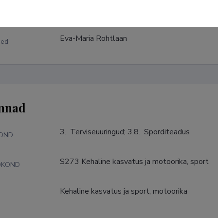
Eva-Maria Rohtlaan
med
nnad
3.  Terviseuuringud; 3.8.  Sporditeadus
KOND
S273 Kehaline kasvatus ja motoorika, sport
DKOND
Kehaline kasvatus ja sport, motoorika
S