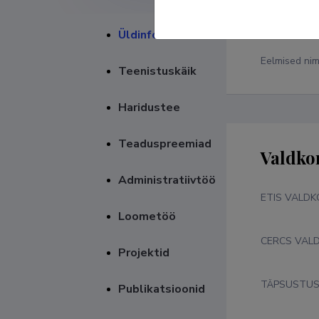
Üldinfo
Eelmised ni
Teenistuskäik
Haridustee
Teaduspreemiad
Valdko
Administratiivtöö
ETIS VALD
Loometöö
CERCS VAL
Projektid
TÄPSUSTU
Publikatsioonid