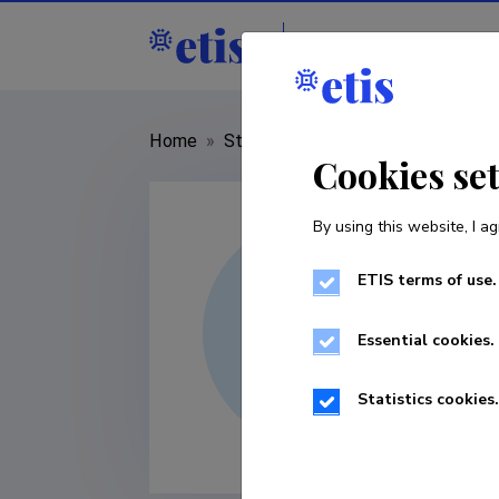
Staff
R&D institut
Home
»
Staff
»
Eve Koort
Cookies se
By using this website, I ag
ETIS terms of use.
Essential cookies.
Statistics cookies.