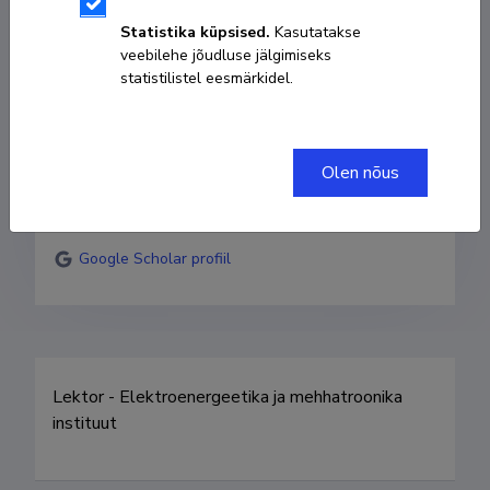
Statistika küpsised.
Kasutatakse
veebilehe jõudluse jälgimiseks
+3726203306
statistilistel eesmärkidel.
even.sekhri@taltech.ee
Kodulehekülg
Olen nõus
ORCID
0000-0002-2578-1910
Google Scholar profiil
Lektor - Elektroenergeetika ja mehhatroonika 
instituut