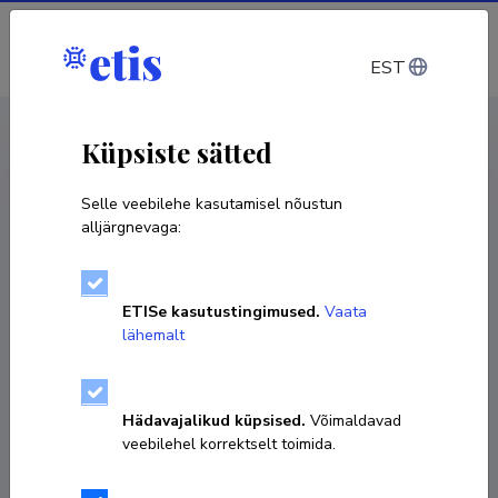
Sisene
EST
CV EST
/
CV ENG
< Isikud
Küpsiste sätted
Selle veebilehe kasutamisel nõustun
alljärgnevaga:
Even Sekhri
ETISe kasutustingimused.
Vaata
Sünniaeg 03. märts 1988
lähemalt
KOPEERI LINK
Hädavajalikud küpsised.
Võimaldavad
veebilehel korrektselt toimida.
Ametikoht
Lektor