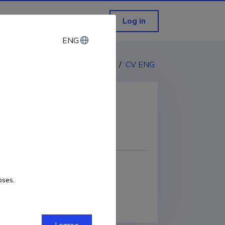
Log in
ENG
ENG
CV EST
/
CV ENG
COPY LINK
oses.