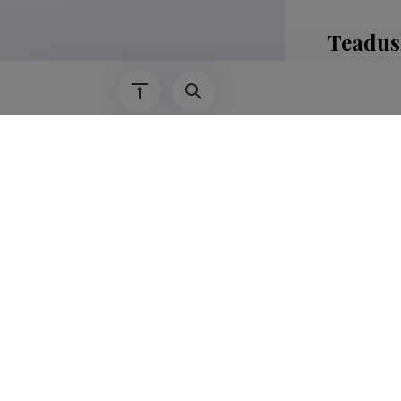
Teadus
Gerda Kirss,
vanemate kas
Haridu
2019–2021
2016–2019