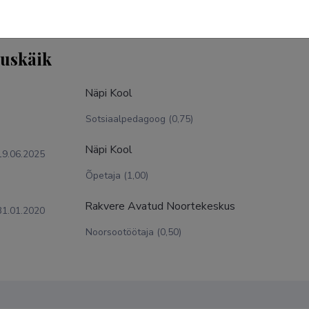
tuskäik
Näpi Kool
Sotsiaalpedagoog (0,75)
Näpi Kool
19.06.2025
Õpetaja (1,00)
Rakvere Avatud Noortekeskus
31.01.2020
Noorsootöötaja (0,50)