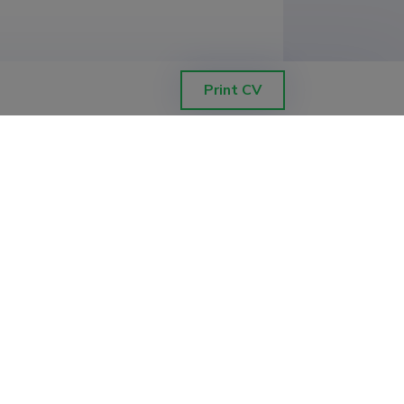
te riskikäitumisega noorukite
Print CV