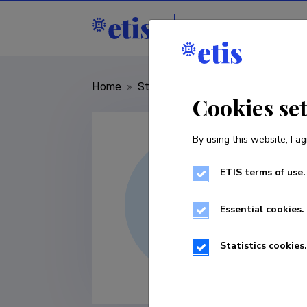
Staff
R&D institut
Home
»
Staff
»
Gerda Kirss
Cookies se
By using this website, I ag
ETIS terms of use.
Essential cookies.
Statistics cookies.