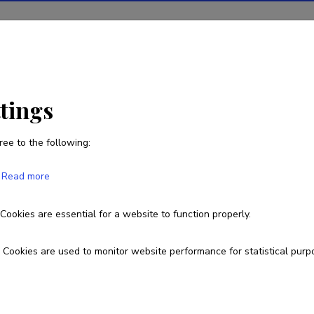
ions
Projects
R&D activity
Statistics
News
ttings
ree to the following:
Gerda Kirss
Read more
Born on 24. jaanuar 1997
Cookies are essential for a website to function properly.
kirssgerda@gmail.com
Cookies are used to monitor website performance for statistical purp