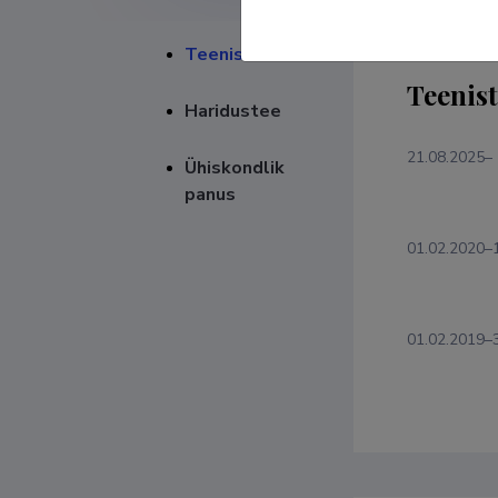
Teenistuskäik
Teenis
Haridustee
21.08.2025–
Ühiskondlik
panus
01.02.2020–
01.02.2019–