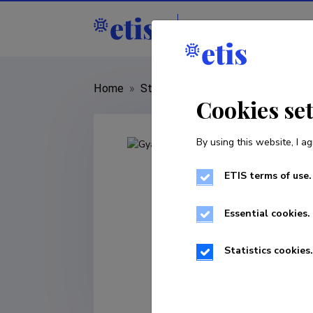
Staff
R&D institut
Home
»
Staff
»
Gyaneshwer Chaubey
Cookies se
By using this website, I ag
ETIS terms of use.
Essential cookies.
Statistics cookies.