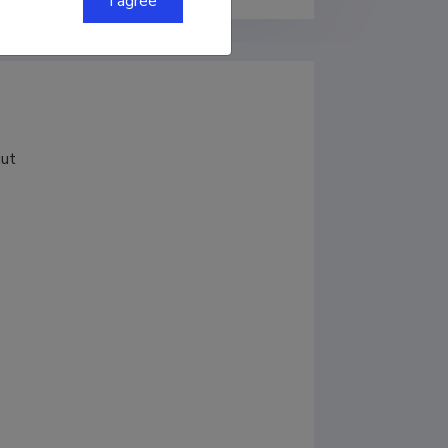
I agree
uut