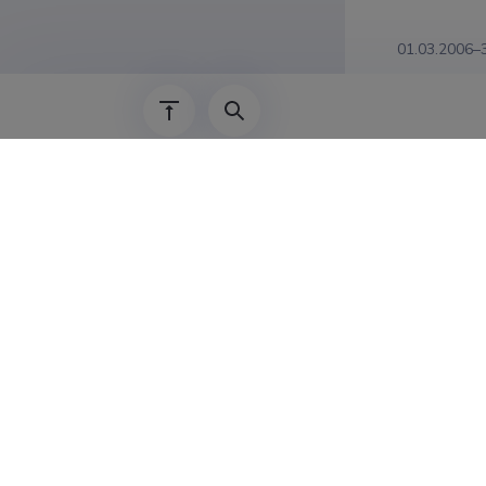
01.03.2006–
Teadus
Gyaneshwer 
a Perspecti
Ülikool
Gyaneshwer 
states popu