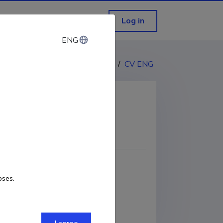
Log in
ENG
ENG
CV EST
/
CV ENG
COPY LINK
e
Researcher ID
H-2753-2012
oses.