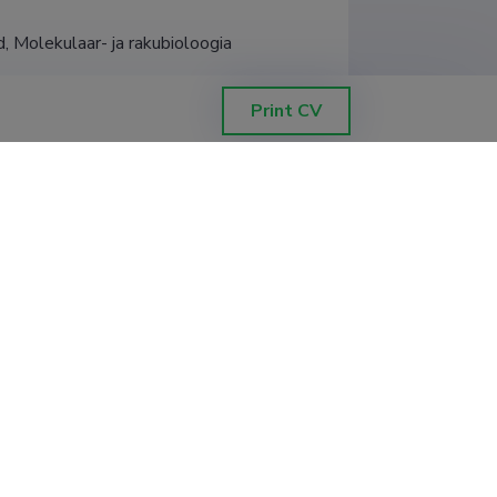
, Molekulaar- ja rakubioloogia 
Print CV
ld, The Demographic History of India:
läbi geneetilise andmestiku), Tartu
 Genetic Study of UP, MP and CG