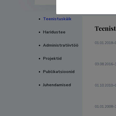
Teenistuskäik
Teenis
Haridustee
01.01.2018–
Administratiivtöö
Projektid
03.08.2016–
Publikatsioonid
Juhendamised
01.10.2010–
01.01.2008–