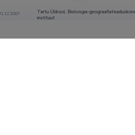
Tartu Ülikool, Bioloogia-geograafiateaduskond
31.12.2007
instituut
erakorraline teadur (0,20)
kraadid
Chaubey, doktorikraad, 2010, (juh) Ene Metspalu; Toomas Kivisi
ve Based on Genetic Evidence (India demograafiline ajalugu: pilt 
Chaubey, magistrikraad (teaduskraad), 2003, (juh) Lalji Singh,
lations, Hyderabad India.