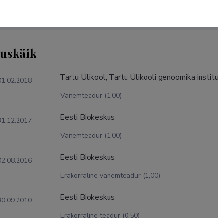
tuskäik
Tartu Ülikool, Tartu Ülikooli genoomika instit
01.02.2018
Vanemteadur (1,00)
Eesti Biokeskus
31.12.2017
Vanemteadur (1,00)
Eesti Biokeskus
02.08.2016
Erakorraline vanemteadur (1,00)
Eesti Biokeskus
30.09.2010
Erakorraline teadur (0,50)