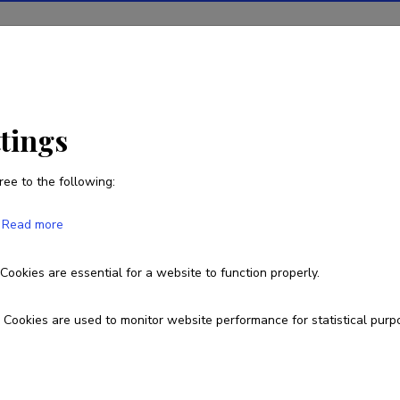
ions
Projects
R&D activity
Statistics
News
ttings
ree to the following:
Gyaneshwer Chaubey
Read more
Born on 02. september 1979
Cookies are essential for a website to function properly.
+91 9560375165
gyaneshwer@gmail.com
Homepag
Cookies are used to monitor website performance for statistical purp
ORCID
0000-0003-2899-3852