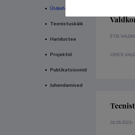
Üldinfo
Valdko
Teenistuskäik
ETIS VALD
Haridustee
Projektid
CERCS VAL
Publikatsioonid
Juhendamised
Teenis
01.05.2023–