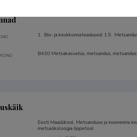
nnad
1.  Bio- ja keskkonnateadused; 1.5.  Metsand
KOND
B430 Metsakasvatus, metsandus, metsandus
DKOND
tuskäik
Eesti Maaülikool, Metsanduse ja inseneeria ins
metsaökoloogia õppetool