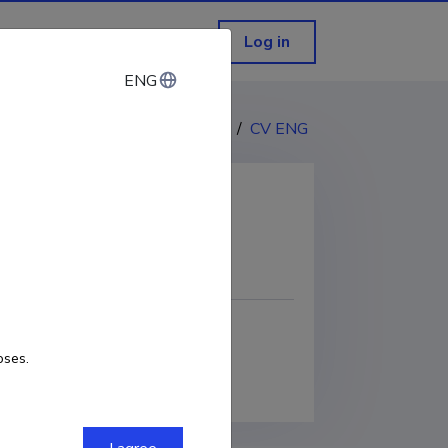
Log in
ENG
ENG
CV EST
/
CV ENG
COPY LINK
oses.