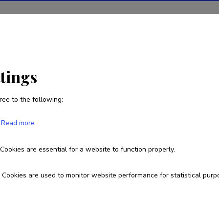
ions
Projects
R&D activity
Statistics
News
ttings
ree to the following:
Hardo Becker
Read more
Born on 20. oktoober 1987
Cookies are essential for a website to function properly.
hbecker@emu.ee
Researcher ID
G-6097-2017
Cookies are used to monitor website performance for statistical purp