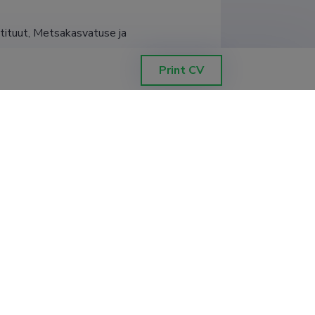
tituut, Metsakasvatuse ja 
Print CV
tituut, Metsakasvatuse ja 
ituut, Metsakasvatuse ja 