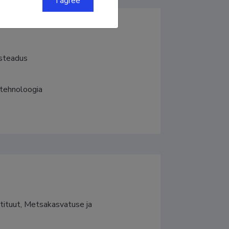
I agree
usteadus
tehnoloogia
tituut, Metsakasvatuse ja 