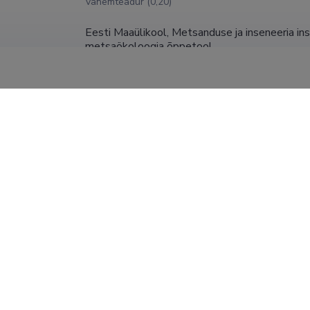
vanemteadur (0,20)
Eesti Maaülikool, Metsanduse ja inseneeria ins
metsaökoloogia õppetool
Teadur (0,20)
Riigimetsa Majandamise Keskus
Kliimamuutuste valdkonna juht (1,00)
Eesti Maaülikool, Metsanduse ja inseneeria ins
30.04.2023
metsaökoloogia õppetool
teadur (0,20)
Eesti Maaülikool, Metsandus- ja maaehitusinst
31.01.2022
metsaökoloogia õppetool
Teadur (0,50)
SHOW MORE