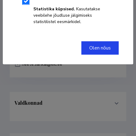
Sünniaeg 17. mai 1972
Statistika küpsised.
Kasutatakse
veebilehe jõudluse jälgimiseks
KOPEERI LINK
statistilistel eesmärkidel.
Olen nõus
6177 510
heete.sahkai@eki.ee
Valdkonnad