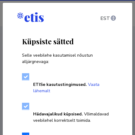
Sisene
EST
CV EST
/
CV ENG
< Isikud
Küpsiste sätted
Selle veebilehe kasutamisel nõustun
alljärgnevaga:
ETISe kasutustingimused.
Vaata
lähemalt
Hädavajalikud küpsised.
Võimaldavad
veebilehel korrektselt toimida.
Heete Sahkai