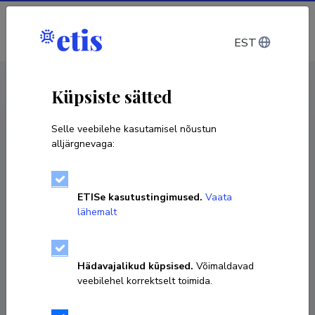
Sisene
EST
CV EST
/
CV ENG
< Isikud
Küpsiste sätted
Selle veebilehe kasutamisel nõustun
alljärgnevaga:
Hegely Klaus
ETISe kasutustingimused.
Vaata
Sünniaeg 12. veebruar 1995
lähemalt
KOPEERI LINK
Hädavajalikud küpsised.
Võimaldavad
veebilehel korrektselt toimida.
hegely.klaus@gmail.com