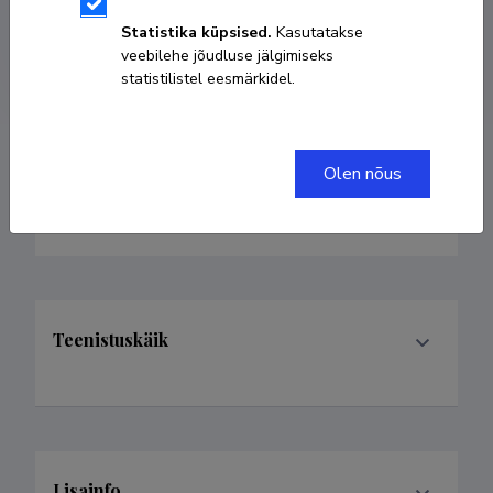
ORCID
HTTPS://ORCID.ORG/0000-0001-5228-
Statistika küpsised.
Kasutatakse
2757
veebilehe jõudluse jälgimiseks
statistilistel eesmärkidel.
Olen nõus
Valdkonnad
Teenistuskäik
Lisainfo