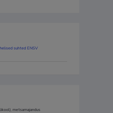
 vahelised suhted ENSV
likool), metsamajandus