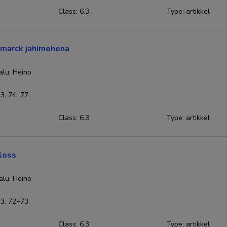
Class: 6.3.
Type
:
artikkel
smarck jahimehena
alu, Heino
 3, 74−77.
Class: 6.3.
Type
:
artikkel
iloss
alu, Heino
 3, 72−73.
Class: 6.3.
Type
:
artikkel