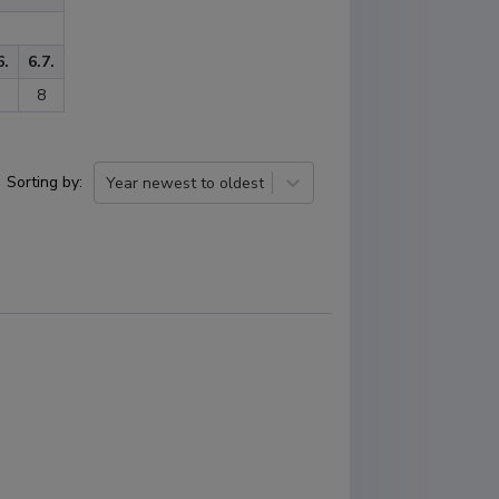
6.
6.7.
8
Sorting by
:
Year newest to oldest