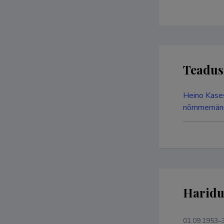
Teadus
Heino Kases
nõmmemänni
Haridu
01.09.1953–