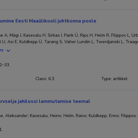
umine Eesti Maaülikooli juhtkonna poole
e A, Mägi J, Kasesalu H, Sirkas I, Parik Ü, Rips H, Helm R, Filippov L, 
U, Asi E, Kuldkepp Ü, Tarang S, Vaher Lundin L, Twerdjanski L, Traagel
rs
32−33.
Class: 6.3.
Type
:
artikkel
rvselja jahilossi lammutamise teemal
e, Aleksander; Kasesalu, Heino; Helm, Raivo; Kuldkepp, Enno; Filippov,
1.