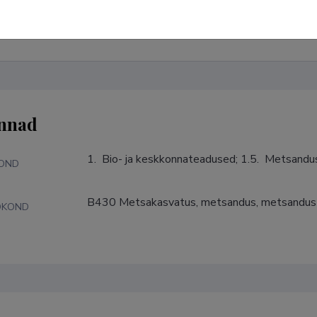
teadlane, metsanduse elutööpreemia laureaat, kandidaadikraad
ajandi kauaaegne direktor, Eesti Maaülikooli õppejõud, jahimees
nnad
1.  Bio- ja keskkonnateadused; 1.5.  Metsand
KOND
B430 Metsakasvatus, metsandus, metsandus
DKOND