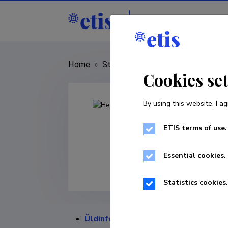
Staff
R&D institut
Home
»
Staff
»
Heino Kasesalu
Cookies se
By using this website, I ag
ETIS terms of use.
Essential cookies.
Statistics cookies.
Üldinfo