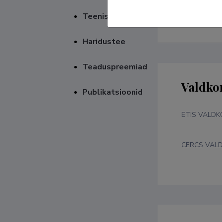
Eesti metsa
Teenistuskäik
katsemetsam
Haridustee
Teaduspreemiad
Valdko
Publikatsioonid
ETIS VALD
CERCS VAL