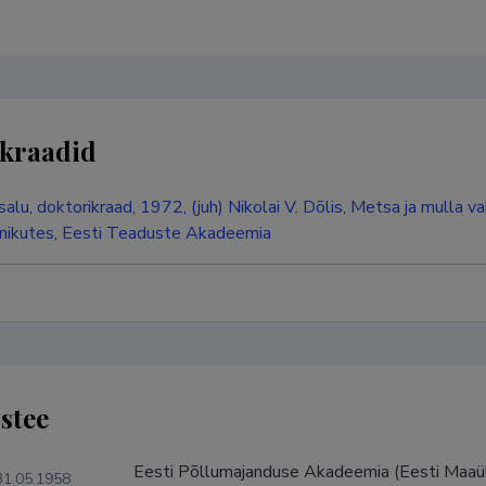
kraadid
alu, doktorikraad, 1972, (juh) Nikolai V. Dõlis, Metsa ja mulla
kutes, Eesti Teaduste Akadeemia
stee
Eesti Põllumajanduse Akadeemia (Eesti Maaü
31.05.1958