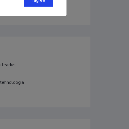
I agree
 1972. Järvselja õppe-
, metsanduse ajaloo uurija.
usteadus
tehnoloogia