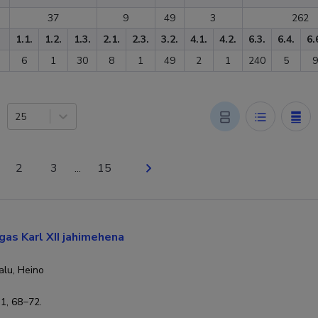
37
9
49
3
262
1.1.
1.2.
1.3.
2.1.
2.3.
3.2.
4.1.
4.2.
6.3.
6.4.
6.
6
1
30
8
1
49
2
1
240
5
9
25
2
3
15
...
gas Karl XII jahimehena
alu, Heino
 1, 68−72.