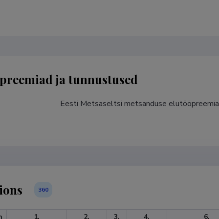
preemiad ja tunnustused
Eesti Metsaseltsi metsanduse elutööpreemia
ions
360
n
1.
2.
3.
4.
6.