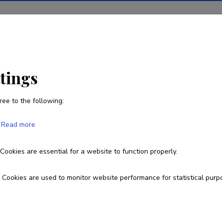
ions
Projects
R&D activity
Statistics
News
ttings
ree to the following:
Heino Kasesalu
Read more
Born on 01. aprill 1932
Died on 17. märts 2025
Cookies are essential for a website to function properly.
Cookies are used to monitor website performance for statistical purp