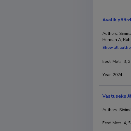
Avalik pöörd
Authors: Sinimä
Herman A, Roht 
Show all autho
Eesti Mets, 3, 
Year
:
2024
Vastuseks Jä
Authors: Sinimä
Eesti Mets, 4, 5