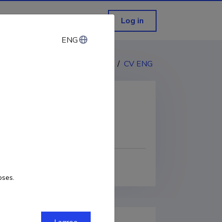
Log in
ENG
ENG
CV EST
/
CV ENG
COPY LINK
oses.