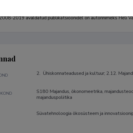
008-2019 avaldatud publikatsioonidel on autorinimeks Heli Va
nnad
2.  Ühiskonnateadused ja kultuur; 2.12. Majan
KOND
S180 Majandus, ökonomeetrika, majandusteoor
DKOND
majanduspoliitika
Süvatehnoloogia ökosüsteem ja innovatsioonipo
S