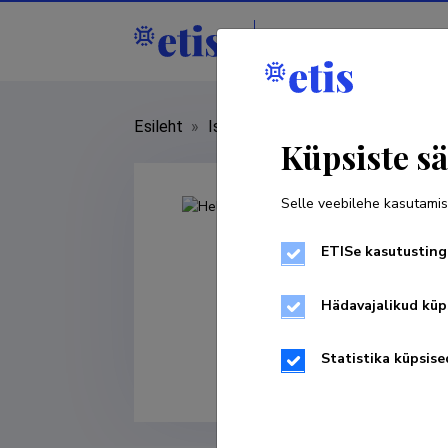
Isikud
Asutused
Esileht
»
Isikud
»
Heli Valtna
Küpsiste sä
Selle veebilehe kasutamis
ETISe kasutusting
Hädavajalikud küp
Statistika küpsise