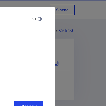
Sisene
EST
EST
CV EST
/
CV ENG
KOPEERI LINK
0001-8882-233X
.