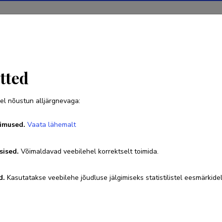
Projektid
Teadustegevus
Teadussilm
Uudised
tted
el nõustun alljärgnevaga:
Heli Valtna
imused.
Vaata lähemalt
Sünniaeg 01. november 1982
sised.
Võimaldavad veebilehel korrektselt toimida.
heli.valtna@ut.ee
Researcher ID
C-5739-2015
ORCID
0000-
d.
Kasutatakse veebilehe jõudluse jälgimiseks statistilistel eesmärkidel