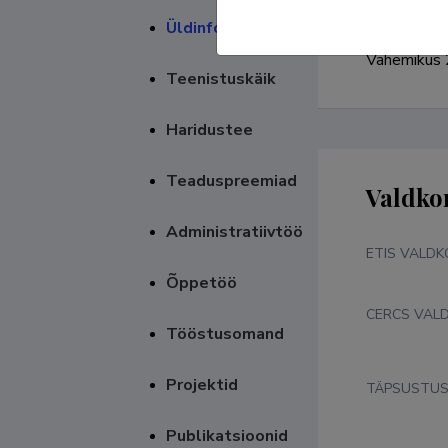
Üldinfo
Vahemikus 2
Teenistuskäik
Haridustee
Teaduspreemiad
Valdko
Administratiivtöö
ETIS VALD
Õppetöö
CERCS VAL
Tööstusomand
Projektid
TÄPSUSTU
Publikatsioonid