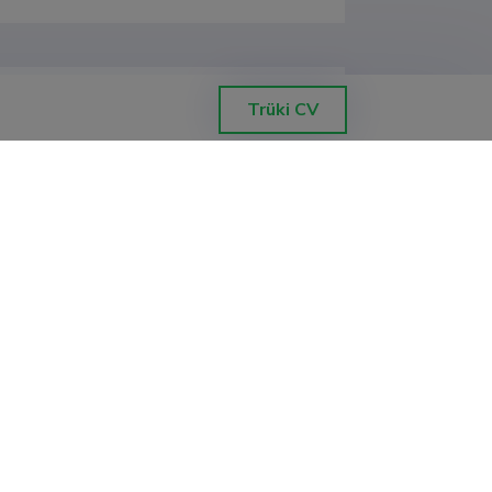
Trüki CV
ajandusteaduskond
00)
ajandusteaduskond
ond, füüsika instituut
ond, füüsika instituut