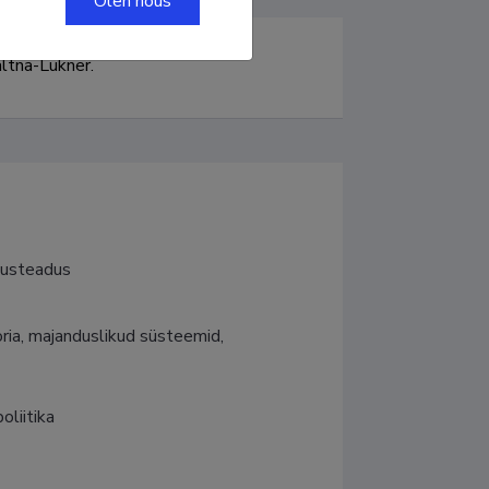
Olen nõus
ltna-Lukner.
dusteadus
ia, majanduslikud süsteemid, 
liitika